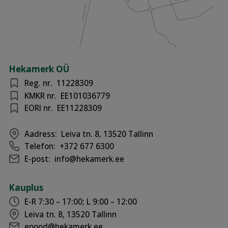
Hekamerk OÜ
Reg. nr.
11228309
KMKR nr.
EE101036779
EORI nr.
EE11228309
Aadress:
Leiva tn. 8, 13520 Tallinn
Telefon:
+372 677 6300
E-post:
info@hekamerk.ee
Kauplus
E-R 7:30 – 17:00; L 9:00 – 12:00
Leiva tn. 8, 13520 Tallinn
epood@hekamerk.ee