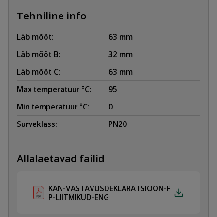
Tehniline info
Läbimõõt:
63 mm
Läbimõõt B:
32 mm
Läbimõõt C:
63 mm
Max temperatuur °C:
95
Min temperatuur °C:
0
Surveklass:
PN20
Allalaetavad failid
KAN-VASTAVUSDEKLARATSIOON-P
P-LIITMIKUD-ENG