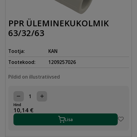
PPR ÜLEMINEKUKOLMIK
63/32/63
Tootja:
KAN
Tootekood:
1209257026
Pildid on illustratiivsed
PPR
ÜLEMINEKUKOLMIK
Hind
63/32/63
10,14
€
kogus
Lisa