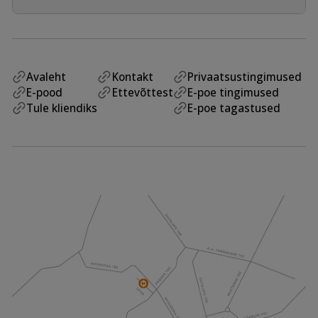
Avaleht
Kontakt
Privaatsustingimused
E-pood
Ettevõttest
E-poe tingimused
Tule kliendiks
E-poe tagastused