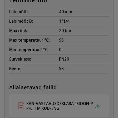
Läbimõõt:
40 mm
Läbimõõt B:
1"1/4
Max rõhk:
20 bar
Max temperatuur °C:
95
Min temperatuur °C:
0
Surveklass:
PN20
Keere:
SK
Allalaetavad failid
KAN-VASTAVUSDEKLARATSIOON-P
P-LIITMIKUD-ENG