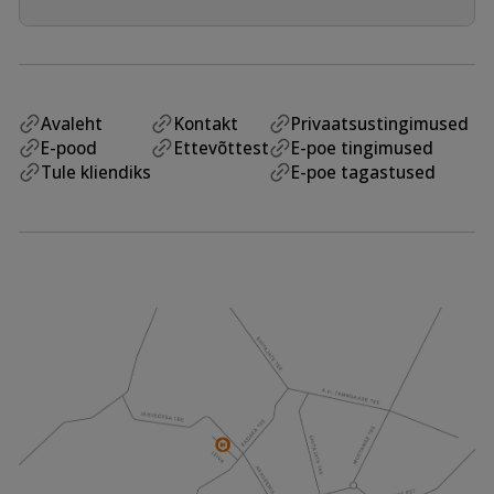
Avaleht
Kontakt
Privaatsustingimused
E-pood
Ettevõttest
E-poe tingimused
Tule kliendiks
E-poe tagastused