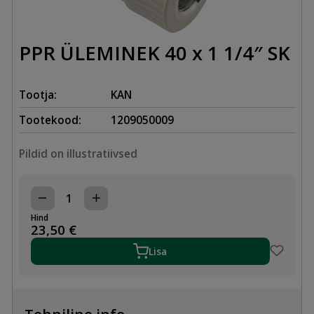
PPR ÜLEMINEK 40 x 1 1/4″ SK
Tootja:
KAN
Tootekood:
1209050009
Pildid on illustratiivsed
PPR
ÜLEMINEK
Hind
40
23,50
€
x
1
Lisa
1/4"
SK
kogus
Tehniline info