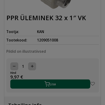
PPR ÜLEMINEK 32 x 1″ VK
Tootja:
KAN
Tootekood:
1209051008
Pildid on illustratiivsed
PPR
ÜLEMINEK
Hind
32
9,97
€
x
1"
Lisa
VK
kogus
Tehniline info