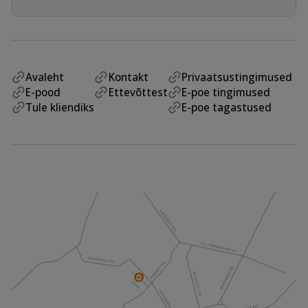
Avaleht
Kontakt
Privaatsustingimused
E-pood
Ettevõttest
E-poe tingimused
Tule kliendiks
E-poe tagastused