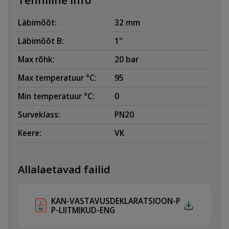
Läbimõõt:
32 mm
Läbimõõt B:
1"
Max rõhk:
20 bar
Max temperatuur °C:
95
Min temperatuur °C:
0
Surveklass:
PN20
Keere:
VK
Allalaetavad failid
KAN-VASTAVUSDEKLARATSIOON-P
P-LIITMIKUD-ENG