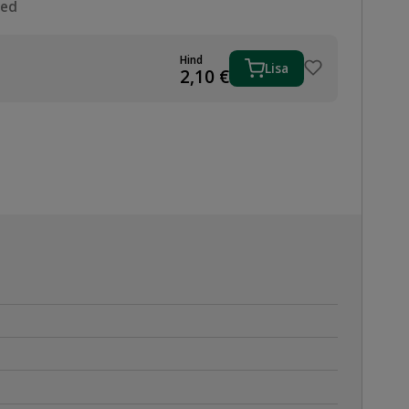
sed
Hind
Lisa
2,10
€