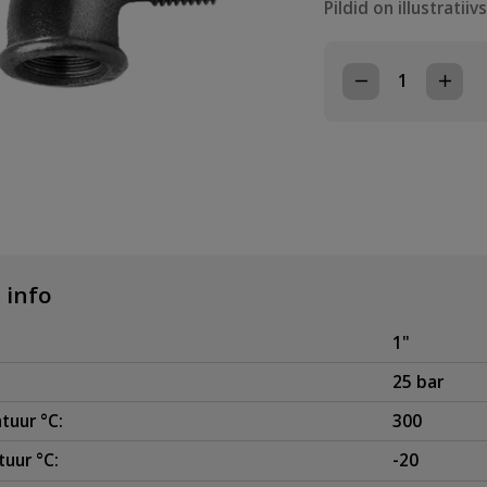
Pildid on illustratiiv
PÕLV
1"
SK/VK
MALM
MUST
kogus
 info
1"
25 bar
tuur °C:
300
uur °C:
-20