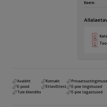
Keere:
Allalaetav
Kat
Too
Avaleht
Kontakt
Privaatsustingimus
E-pood
Ettevõttest
E-poe tingimused
Tule kliendiks
E-poe tagastused