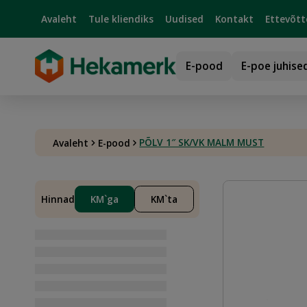
Avaleht
Tule kliendiks
Uudised
Kontakt
Ettevõtt
E-pood
E-poe juhise
PÕLV 1″ SK/VK MALM MUST
Avaleht
E-pood
Hinnad
KM`ga
KM`ta