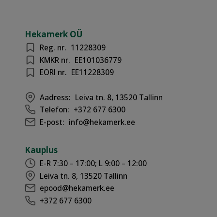
Hekamerk OÜ
Reg. nr.
11228309
KMKR nr.
EE101036779
EORI nr.
EE11228309
Aadress:
Leiva tn. 8, 13520 Tallinn
Telefon:
+372 677 6300
E-post:
info@hekamerk.ee
Kauplus
E-R 7:30 – 17:00; L 9:00 – 12:00
Leiva tn. 8, 13520 Tallinn
epood@hekamerk.ee
+372 677 6300