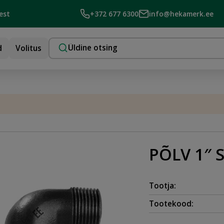
est
+372 677 6300
info@hekamerk.ee
d
Volitus
PÕLV 1″
Tootja:
Tootekood: