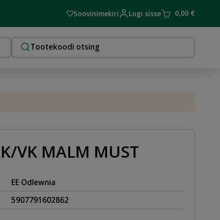
0,00
€
Soovinimekiri
Logi sisse
 SK/VK MALM MUST
EE Odlewnia
5907791602862