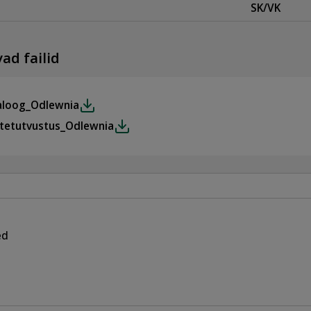
SK/VK
ad failid
aloog_Odlewnia
tetutvustus_Odlewnia
ed