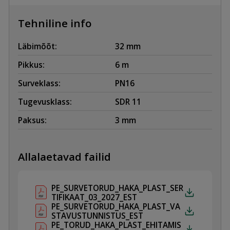
LATT
kogus
Tehniline info
Läbimõõt:
32 mm
Pikkus:
6 m
Surveklass:
PN16
Tugevusklass:
SDR 11
Paksus:
3 mm
Allalaetavad failid
PE_SURVETORUD_HAKA_PLAST_SER
TIFIKAAT_03_2027_EST
PE_SURVETORUD_HAKA_PLAST_VA
STAVUSTUNNISTUS_EST
PE_TORUD_HAKA_PLAST_EHITAMIS