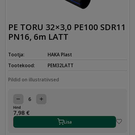
PE TORU 32×3,0 PE100 SDR11
PN16, 6m LATT
Tootja:
HAKA Plast
Tootekood:
PEM32LATT
Pildid on illustratiivsed
PE
TORU
Hind
32x3,0
7,98
€
PE100
SDR11
Lisa
PN16,
6m