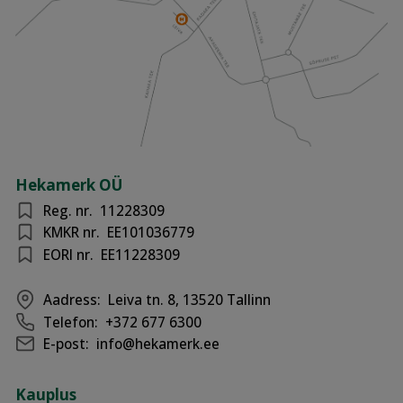
Hekamerk OÜ
Reg. nr.
11228309
KMKR nr.
EE101036779
EORI nr.
EE11228309
Aadress:
Leiva tn. 8, 13520 Tallinn
Telefon:
+372 677 6300
E-post:
info@hekamerk.ee
Kauplus