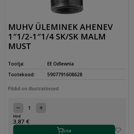
MUHV ÜLEMINEK AHENEV
1″1/2-1″1/4 SK/SK MALM
MUST
Tootja:
EE Odlewnia
Tootekood:
5907791608628
Pildid on illustratiivsed
MUHV
ÜLEMINEK
Hind
AHENEV
3,87
€
1"1/2-
1"1/4
Lisa