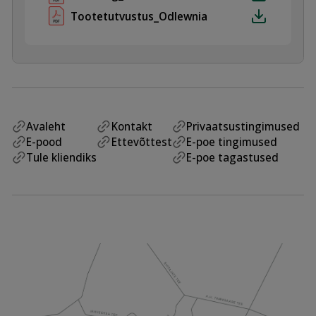
Tootetutvustus_Odlewnia
Avaleht
Kontakt
Privaatsustingimused
E-pood
Ettevõttest
E-poe tingimused
Tule kliendiks
E-poe tagastused