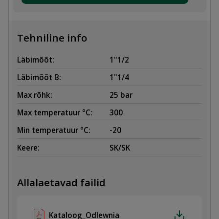
SK/SK
MALM
MUST
kogus
Tehniline info
Läbimõõt:
1"1/2
Läbimõõt B:
1"1/4
Max rõhk:
25 bar
Max temperatuur °C:
300
Min temperatuur °C:
-20
Keere:
SK/SK
Allalaetavad failid
Kataloog_Odlewnia