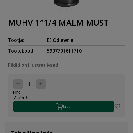
MUHV 1″1/4 MALM MUST
Tootja:
EE Odlewnia
Tootekood:
5907791611710
Pildid on illustratiivsed
MUHV
1"1/4
Hind
MALM
2,25
€
MUST
kogus
Lisa
Tehniline info