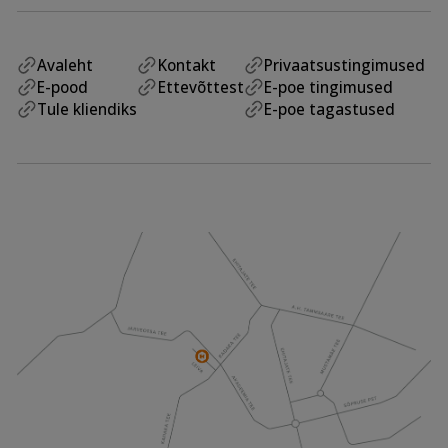
Avaleht
Kontakt
Privaatsustingimused
E-pood
Ettevõttest
E-poe tingimused
Tule kliendiks
E-poe tagastused