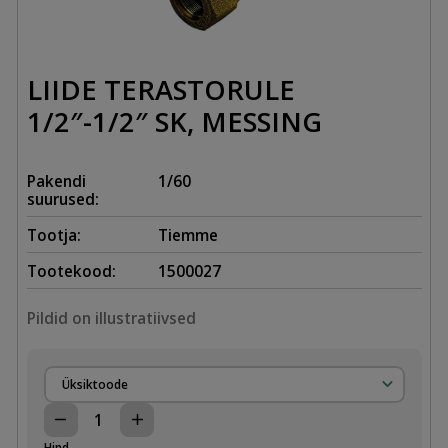
LIIDE TERASTORULE
1/2″-1/2″ SK, MESSING
Pakendi
1/60
suurused:
Tootja:
Tiemme
Tootekood:
1500027
Pildid on illustratiivsed
Üksiktoode
LIIDE
TERASTORULE
Hind