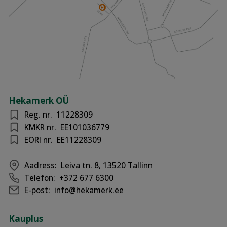
Hekamerk OÜ
Reg. nr.
11228309
KMKR nr.
EE101036779
EORI nr.
EE11228309
Aadress:
Leiva tn. 8, 13520 Tallinn
Telefon:
+372 677 6300
E-post:
info@hekamerk.ee
Kauplus