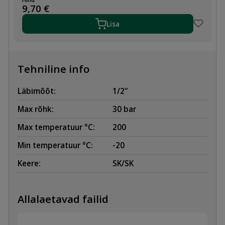
1/2"-1/2"
9,70
€
SK,
MESSING
Lisa
kogus
Tehniline info
Läbimõõt:
1/2"
Max rõhk:
30 bar
Max temperatuur °C:
200
Min temperatuur °C:
-20
Keere:
SK/SK
Allalaetavad failid