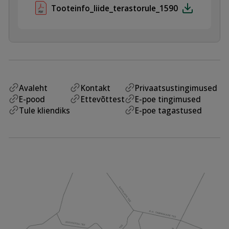
Tooteinfo_liide_terastorule_1590
Avaleht
Kontakt
Privaatsustingimused
E-pood
Ettevõttest
E-poe tingimused
Tule kliendiks
E-poe tagastused