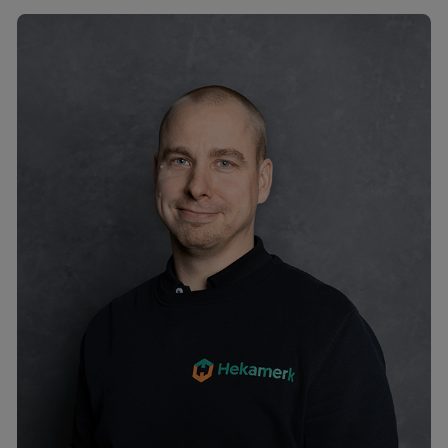
Egert Mölter
mob. +372 58514802
egert@hekamerk.ee