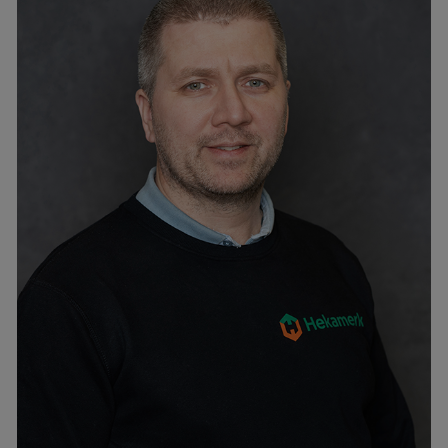
Mart Klamas
mob. +372 5818 9285
tel. +372 6776301
mart@hekamerk.ee