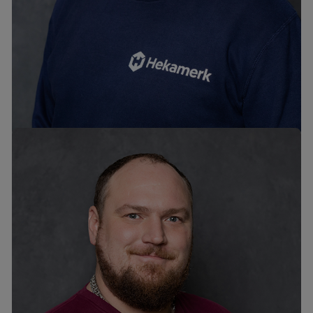
Dmitri Miljukov
mob. +372 58243239
tel. +372 6776300
dmitri@hekamerk.ee