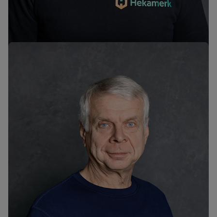
mob. +372 58612009
ivar@hekamerk.ee