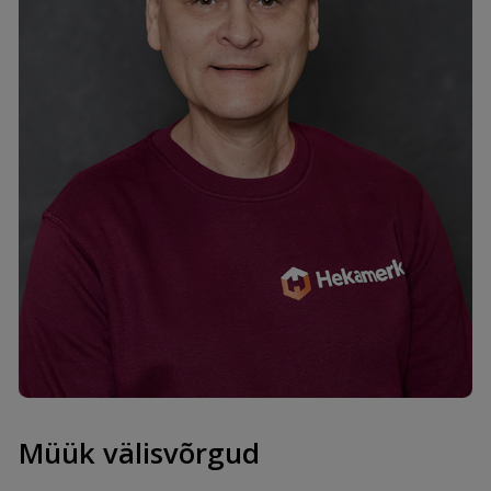
Kalev Kütt
mob. +372 58626155
kalev@hekamerk.ee
Turundus ja e-pood
Müük välisvõrgud