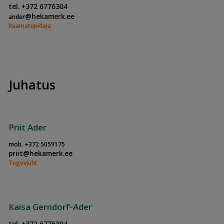
tel. +372 6776304
@hekamerk.ee
ander
Raamatupidaja
Juhatus
Priit Ader
mob. +372 5059175
priit@hekamerk.ee
Tegevjuht
Kaisa Gerndorf-Ader
tel. +372 6776304