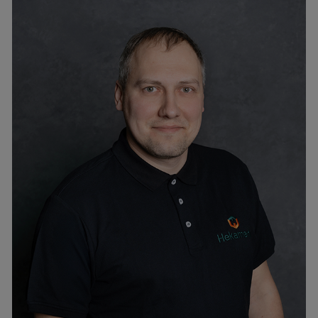
Andrei Erbe
tel. +372 6776302
andrei@hekamerk.ee