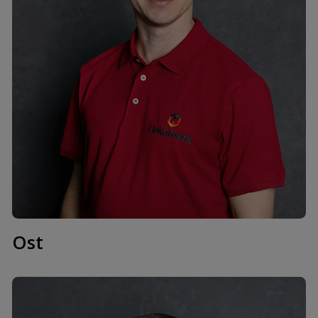
Sergey Evdokimov
mob. +372 58055058
sergey@hekamerk.ee
Ost