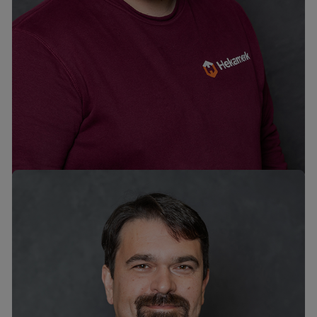
Marek Koplimaa
mob. +372 53087100
tel. +372 6776300
marek@hekamerk.ee