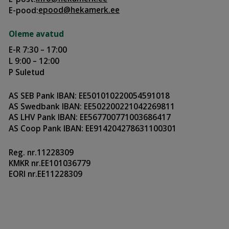
epood@hekamerk.ee
E-pood:
Oleme avatud
E-R 7:30 – 17:00
L 9:00 – 12:00
P Suletud
AS SEB Pank IBAN: EE501010220054591018
AS Swedbank IBAN: EE502200221042269811
AS LHV Pank IBAN: EE567700771003686417
AS Coop Pank IBAN: EE914204278631100301
Reg. nr.11228309
KMKR nr.EE101036779
EORI nr.EE11228309