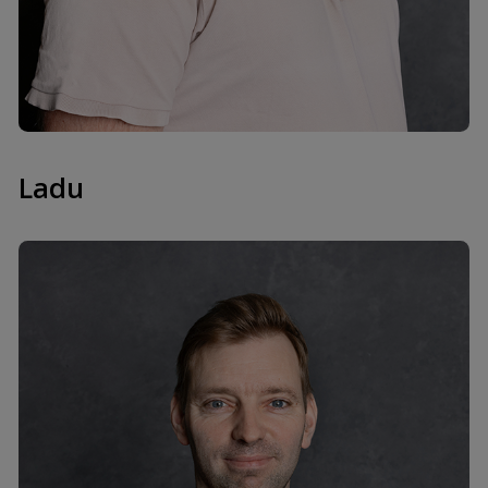
mob. +372 58031836
paul@hekamerk.ee
Ostumeeskonna juht
Ladu