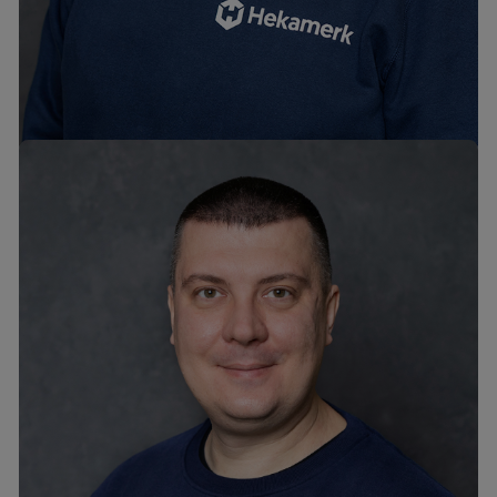
mob. +372 5503735
tel. +372 6776301
margus@hekamerk.ee