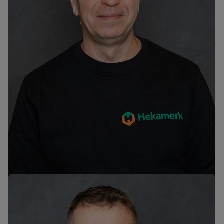
Albert Rossman
mob. +372 58189398
tel. +372 6776301
albert@hekamerk.ee