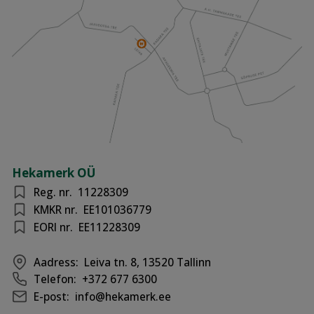
Hekamerk OÜ
Reg. nr.
11228309
KMKR nr.
EE101036779
EORI nr.
EE11228309
Aadress:
Leiva tn. 8, 13520 Tallinn
Telefon:
+372 677 6300
E-post:
info@hekamerk.ee