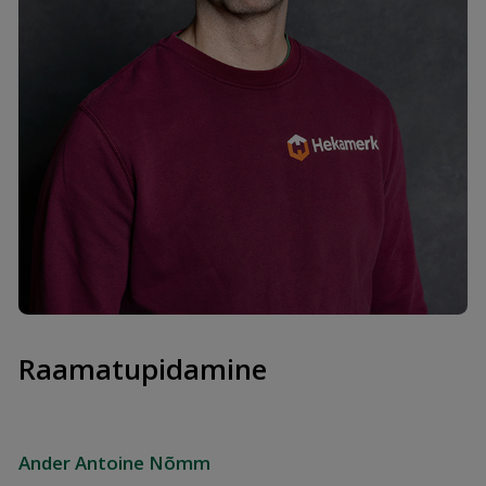
Peeter Jalasto
mob. +372 58270644
peeter@hekamerk.ee
Laojuhataja
Raamatupidamine
Ander Antoine Nõmm