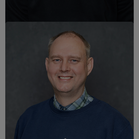
igor@hekamerk.ee
Margus Soosalu