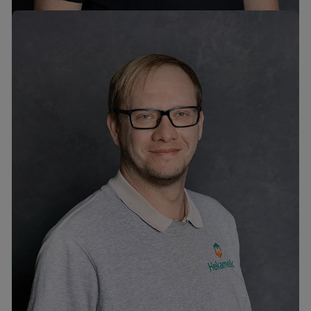
Mihkel Martinfeld
tel. +372 6776302
mihkel@hekamerk.ee