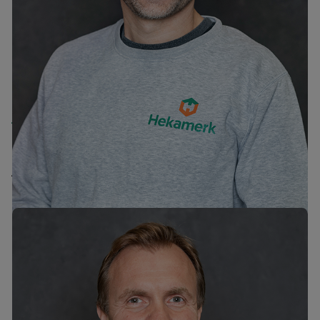
Jaanus Kerbo
mob. +372 58307900
tel. +372 6776300
jaanus@hekamerk.ee