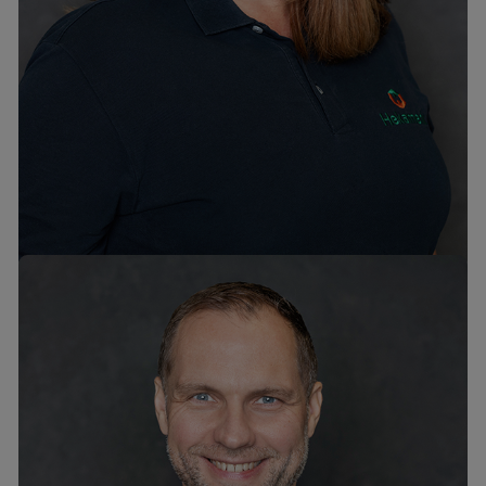
Diana Lahmõtko
mob. +372 53406469
tel. +372 6776300
diana@hekamerk.ee