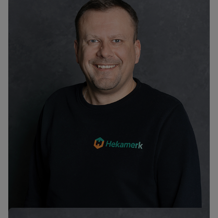
Artyom Shchekin
tel. +372 6776302
artjom@hekamerk.ee