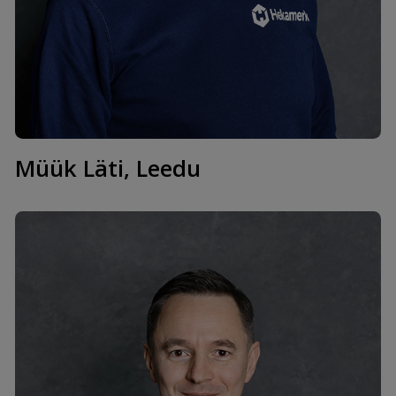
Margus Sõõrumaa
mob. +372 58530474
margus.soorumaa@hekamerk.ee
Müük Läti, Leedu