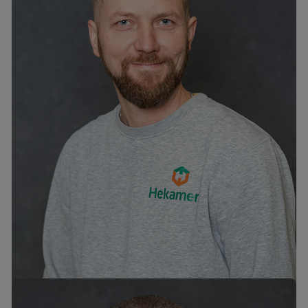
Vjatseslav Hlimanenko
mob. +372 58180117
tel. +372 6776301
vjatseslav@hekamerk.ee