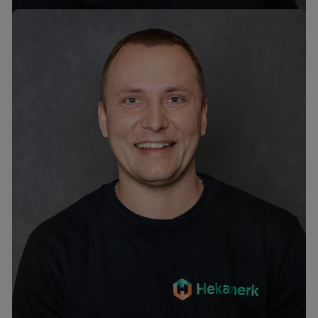
Igor Hlimanenko
mob. +372 58364464
tel. +372 6776301