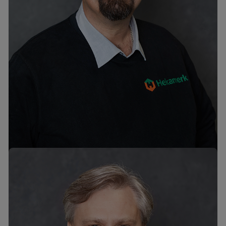
Madis Vainola
mob. +372 55567906
madis@hekamerk.ee
Müügimeeskonna juht