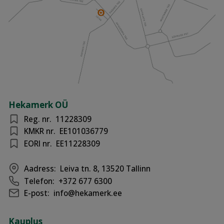
Hekamerk OÜ
Reg. nr.
11228309
KMKR nr.
EE101036779
EORI nr.
EE11228309
Aadress:
Leiva tn. 8, 13520 Tallinn
Telefon:
+372 677 6300
E-post:
info@hekamerk.ee
Kauplus