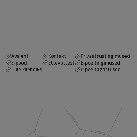
Avaleht
Kontakt
Privaatsustingimused
E-pood
Ettevõttest
E-poe tingimused
Tule kliendiks
E-poe tagastused