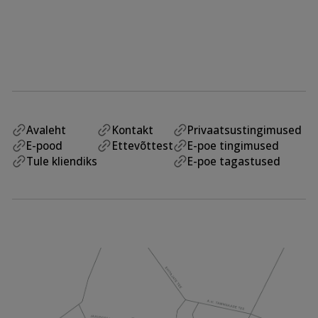
Avaleht
Kontakt
Privaatsustingimused
E-pood
Ettevõttest
E-poe tingimused
Tule kliendiks
E-poe tagastused