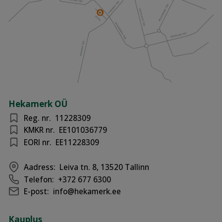
Hekamerk OÜ
Reg. nr.
11228309
KMKR nr.
EE101036779
EORI nr.
EE11228309
Aadress:
Leiva tn. 8, 13520 Tallinn
Telefon:
+372 677 6300
E-post:
info@hekamerk.ee
Kauplus