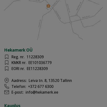
Hekamerk OÜ
Reg. nr.
11228309
KMKR nr.
EE101036779
EORI nr.
EE11228309
Aadress:
Leiva tn. 8, 13520 Tallinn
Telefon:
+372 677 6300
E-post:
info@hekamerk.ee
Kauplus