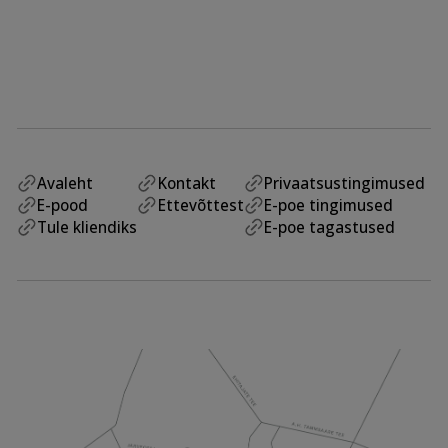
Avaleht
Kontakt
Privaatsustingimused
E-pood
Ettevõttest
E-poe tingimused
Tule kliendiks
E-poe tagastused