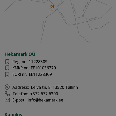
Hekamerk OÜ
Reg. nr.
11228309
KMKR nr.
EE101036779
EORI nr.
EE11228309
Aadress:
Leiva tn. 8, 13520 Tallinn
Telefon:
+372 677 6300
E-post:
info@hekamerk.ee
Kauplus