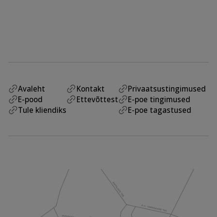
Avaleht
Kontakt
Privaatsustingimused
E-pood
Ettevõttest
E-poe tingimused
Tule kliendiks
E-poe tagastused