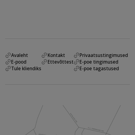
Avaleht
Kontakt
Privaatsustingimused
E-pood
Ettevõttest
E-poe tingimused
Tule kliendiks
E-poe tagastused