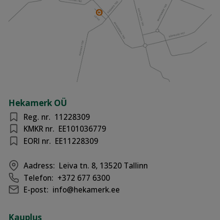
Hekamerk OÜ
Reg. nr.
11228309
KMKR nr.
EE101036779
EORI nr.
EE11228309
Aadress:
Leiva tn. 8, 13520 Tallinn
Telefon:
+372 677 6300
E-post:
info@hekamerk.ee
Kauplus