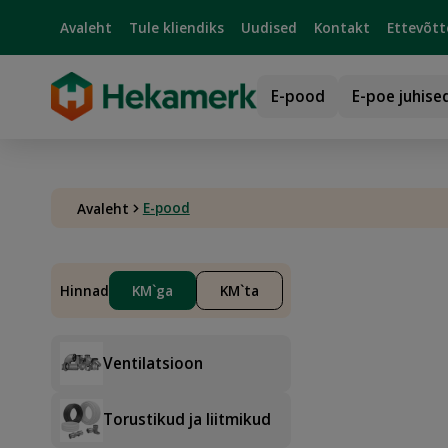
Avaleht
Tule kliendiks
Uudised
Kontakt
Ettevõtt
E-pood
E-poe juhise
E-pood
Avaleht
Hinnad
KM`ga
KM`ta
Ventilatsioon
Torustikud ja liitmikud