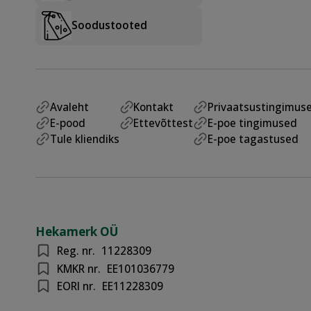
Soodustooted
Avaleht
Kontakt
Privaatsustingimus
E-pood
Ettevõttest
E-poe tingimused
Tule kliendiks
E-poe tagastused
Hekamerk OÜ
Reg. nr.
11228309
KMKR nr.
EE101036779
EORI nr.
EE11228309