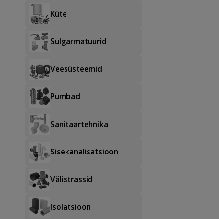
Küte
Sulgarmatuurid
Veesüsteemid
Pumbad
Sanitaartehnika
Sisekanalisatsioon
Välistrassid
Isolatsioon