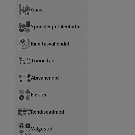
Gaas
Sprinkler ja tuleohutus
Kinnitusvahendid
Tööriistad
Abivahendid
Elekter
Rendiseadmed
Valgustid