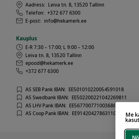
Aadress:
Leiva tn. 8, 13520 Tallinn
Telefon:
+372 677 6300
E-post:
info@hekamerk.ee
Kauplus
E-R 7:30 – 17:00; L 9:00 – 12:00
Leiva tn. 8, 13520 Tallinn
epood@hekamerk.ee
+372 677 6300
AS SEB Pank IBAN:
EE501010220054591018
AS Swedbank IBAN:
EE502200221042269811
AS LHV Pank IBAN:
EE567700771003686417
AS Coop Pank IBAN:
EE914204278631100301
Me ka
kasu
Nõ