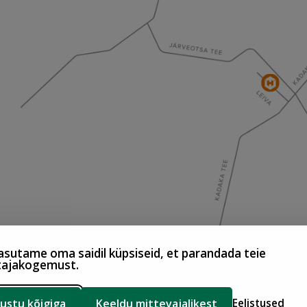
sutame oma saidil küpsiseid, et parandada teie
tajakogemust.
ustu kõigiga
Keeldu mittevajalikest
Eelistused