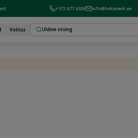
est
+372 677 6300
info@hekamerk.ee
d
Volitus