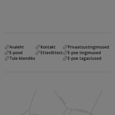
Avaleht
Kontakt
Privaatsustingimused
E-pood
Ettevõttest
E-poe tingimused
Tule kliendiks
E-poe tagastused