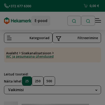
0,00
€
+372 677 6300
E-pood
Kategooriad
Filtreerimine
Avaleht
Sisekanalisatsioon
WC ja pesumasina ühendused
Leitud tooteid:
25
250
500
Näita lehel:
Vaikimisi