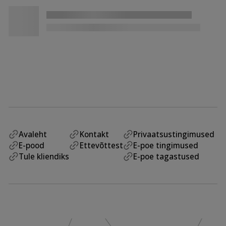
Avaleht
Kontakt
Privaatsustingimused
E-pood
Ettevõttest
E-poe tingimused
Tule kliendiks
E-poe tagastused