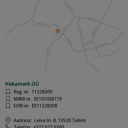
Hekamerk OÜ
Reg. nr.
11228309
KMKR nr.
EE101036779
EORI nr.
EE11228309
Aadress:
Leiva tn. 8, 13520 Tallinn
Telefon:
+372 677 6300