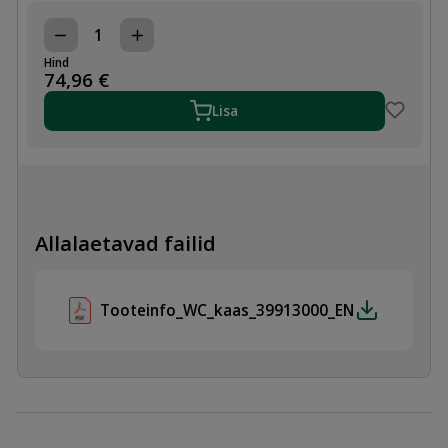
WC-
POTT
Hind
BAU
74,96
€
CERAMIC
PRILL-
Lisa
LAUD
SOFT
CLOSE
kogus
Allalaetavad failid
Tooteinfo_WC_kaas_39913000_EN