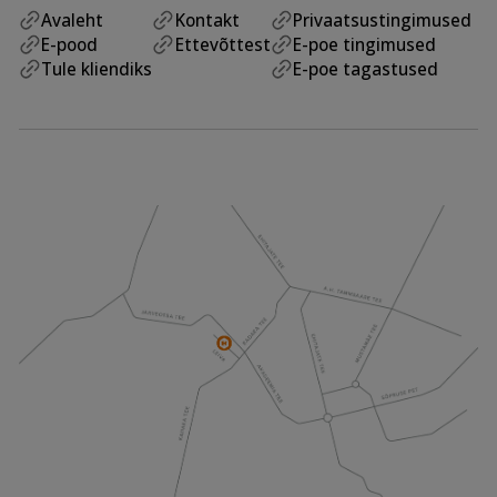
Avaleht
Kontakt
Privaatsustingimused
E-pood
Ettevõttest
E-poe tingimused
Tule kliendiks
E-poe tagastused