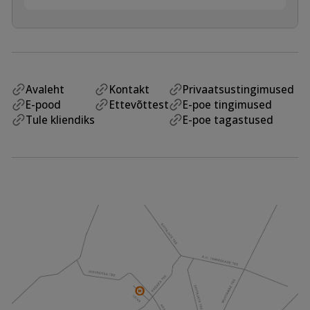
Avaleht
Kontakt
Privaatsustingimused
E-pood
Ettevõttest
E-poe tingimused
Tule kliendiks
E-poe tagastused