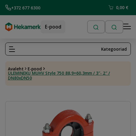
0,00
€
+372 677 6300
E-pood
Kategooriad
Avaleht
E-pood
ÜLEMINEKU MUHV Style 750 88,9×60,3mm / 3″- 2″ /
DN80xDN50