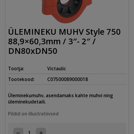
ÜLEMINEKU MUHV Style 750
88,9×60,3mm / 3″- 2″ /
DN80xDN50
Tootja:
Victaulic
Tootekood:
C07500089000018
Üleminekumuhv, asendamaks kahte muhvi ning
üleminekudetaili.
Pildid on illustratiivsed