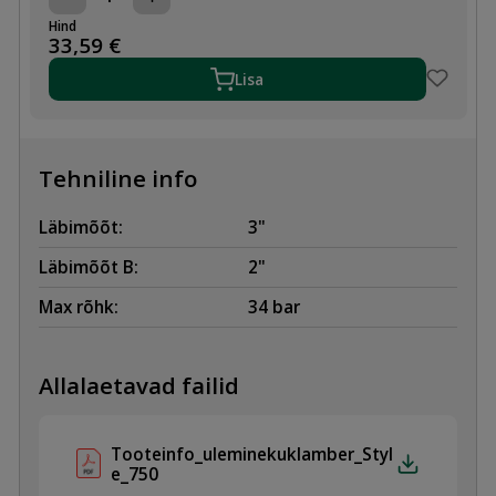
ÜLEMINEKU
MUHV
Hind
Style
33,59
€
750
88,9x60,3mm
Lisa
/
3"-
2"
/
DN80xDN50
Tehniline info
kogus
Läbimõõt:
3"
Läbimõõt B:
2"
Max rõhk:
34 bar
Allalaetavad failid
Tooteinfo_uleminekuklamber_Styl
e_750