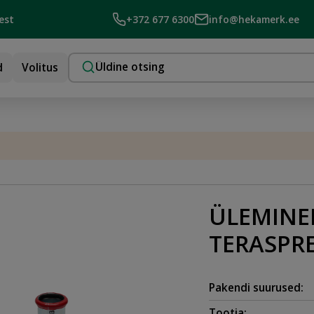
est
+372 677 6300
info@hekamerk.ee
d
Volitus
ÜLEMINEK
TERASPR
Pakendi suurused:
Tootja: