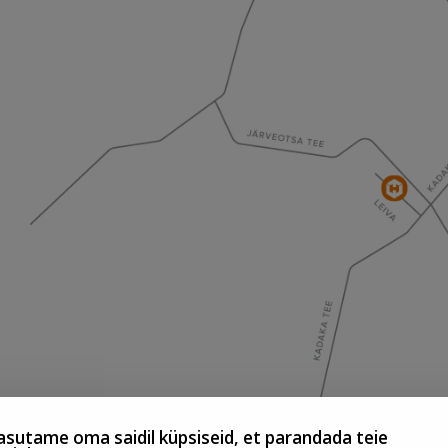
sutame oma saidil küpsiseid, et parandada teie