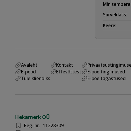
Min temperat
Surveklass:
Keere:
Avaleht
Kontakt
Privaatsustingimus
E-pood
Ettevõttest
E-poe tingimused
Tule kliendiks
E-poe tagastused
Hekamerk OÜ
Reg. nr.
11228309