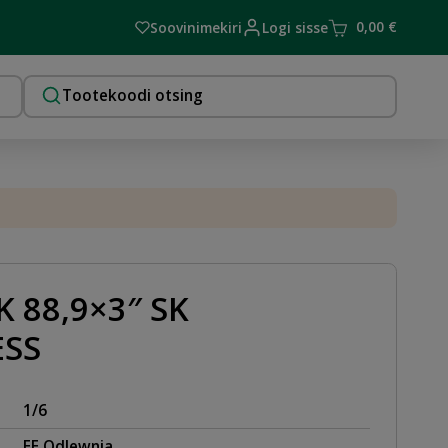
0,00
€
Soovinimekiri
Logi sisse
 88,9×3″ SK
ESS
1/6
EE Odlewnia