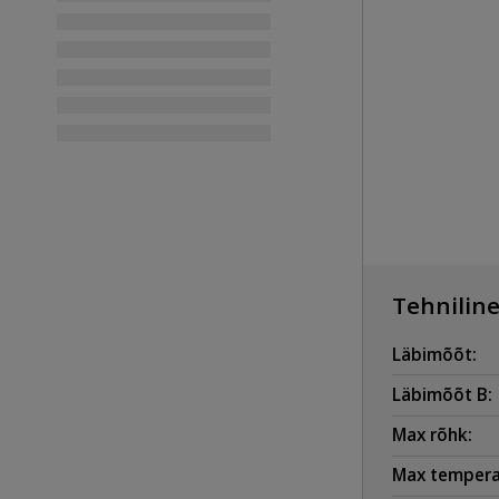
Tehniline
Läbimõõt:
Läbimõõt B:
Max rõhk:
Max tempera