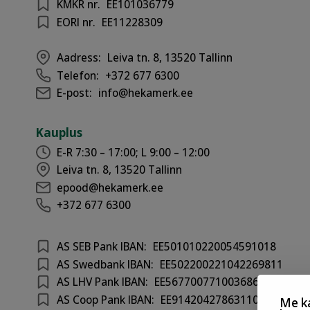
KMKR nr.
EE101036779
EORI nr.
EE11228309
Aadress:
Leiva tn. 8, 13520 Tallinn
Telefon:
+372 677 6300
E-post:
info@hekamerk.ee
Kauplus
E-R 7:30 – 17:00; L 9:00 – 12:00
Leiva tn. 8, 13520 Tallinn
epood@hekamerk.ee
+372 677 6300
AS SEB Pank IBAN:
EE501010220054591018
AS Swedbank IBAN:
EE502200221042269811
AS LHV Pank IBAN:
EE567700771003686417
AS Coop Pank IBAN:
EE914204278631100301
Me ka