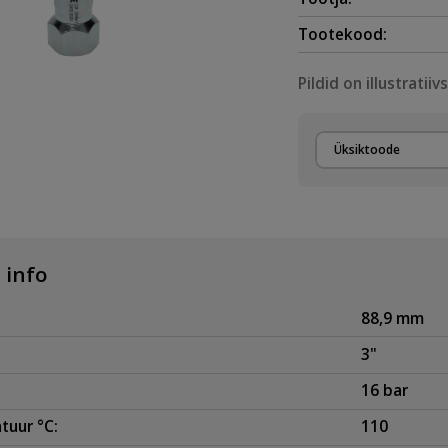
Tootekood:
Pildid on illustratiiv
Üksiktoode
 info
88,9 mm
3"
16 bar
tuur °C:
110