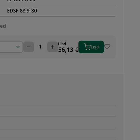
EDSF 88.9-80
sed
Hind
Lisa
ÜLEMINEK
56,13
€
88,9x3"
SK
TERASPRESS
kogus