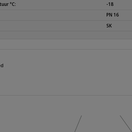
uur °C:
-18
PN 16
SK
ed