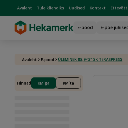
Avaleht
Tule kliendiks
Uudised
Kontakt
Ettevõtt
E-pood
E-poe juhise
ÜLEMINEK 88,9×3″ SK TERASPRESS
Avaleht
E-pood
Hinnad
KM`ga
KM`ta