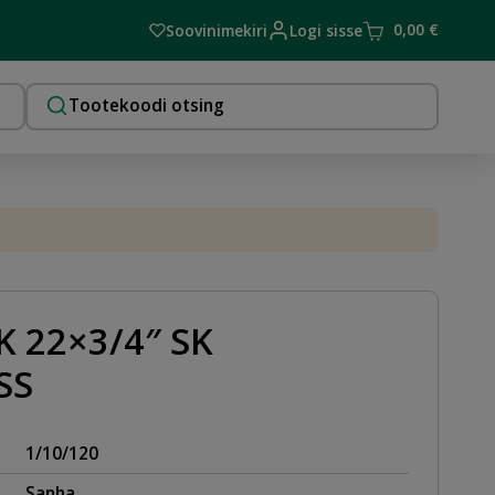
0,00
€
Soovinimekiri
Logi sisse
 22×3/4″ SK
SS
1/10/120
Sanha