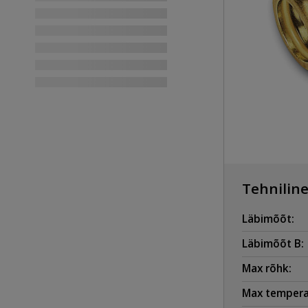
Tehniline
Läbimõõt:
Läbimõõt B:
Max rõhk:
Max tempera