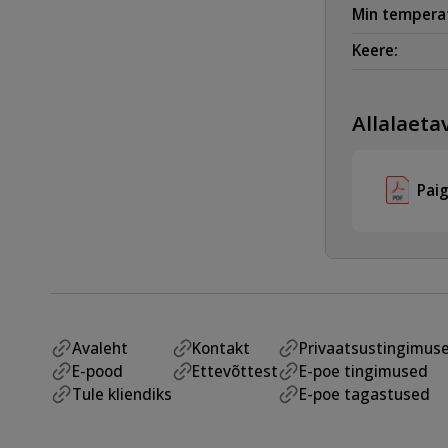
Min temperat
Keere:
Allalaetav
Pai
Avaleht
Kontakt
Privaatsustingimus
E-pood
Ettevõttest
E-poe tingimused
Tule kliendiks
E-poe tagastused