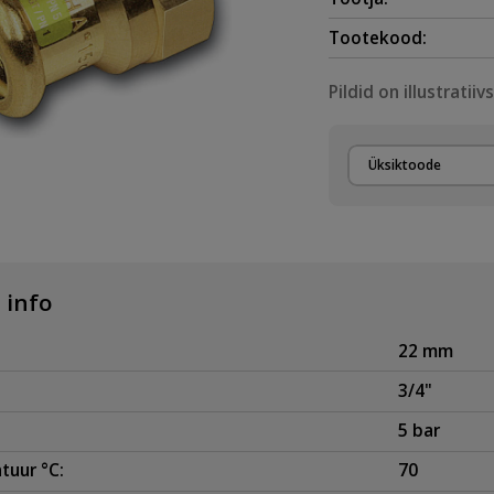
Tootekood:
Pildid on illustratiiv
Üksiktoode
 info
22 mm
3/4"
5 bar
tuur °C:
70