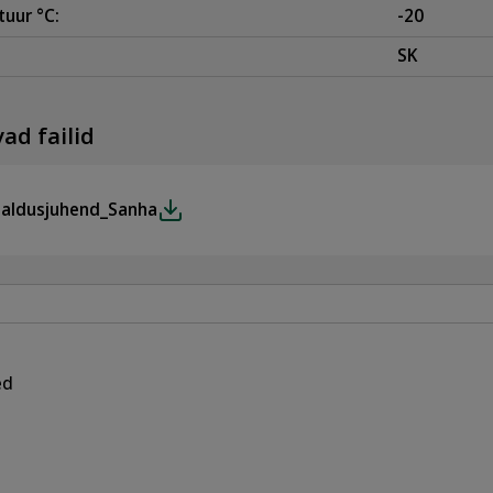
uur °C:
-20
SK
ad failid
galdusjuhend_Sanha
ed