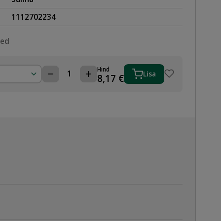
1112702234
sed
Hind
Lisa
ÜLEMINEK
8,17
€
22x3/4"
SK
GAASPRESS
kogus