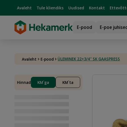
Avaleht
Tule kliendiks
Uudised
Kontakt
Ettevõtt
E-pood
E-poe juhise
ÜLEMINEK 22×3/4″ SK GAASPRESS
Avaleht
E-pood
Hinnad
KM`ga
KM`ta