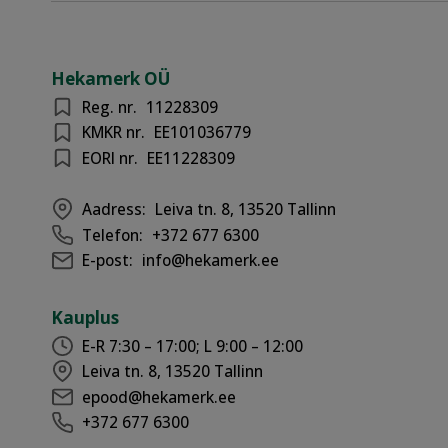
Hekamerk OÜ
Reg. nr.
11228309
KMKR nr.
EE101036779
EORI nr.
EE11228309
Aadress:
Leiva tn. 8, 13520 Tallinn
Telefon:
+372 677 6300
E-post:
info@hekamerk.ee
Kauplus
E-R 7:30 – 17:00; L 9:00 – 12:00
Leiva tn. 8, 13520 Tallinn
epood@hekamerk.ee
+372 677 6300