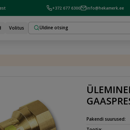
est
+372 677 6300
info@hekamerk.ee
d
Volitus
ÜLEMINEK
GAASPRE
Pakendi suurused:
Tootja: