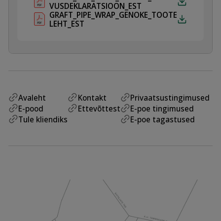
VUSDEKLARATSIOON_EST
GRAFT_PIPE_WRAP_GENOKE_TOOTE
LEHT_EST
Avaleht
Kontakt
Privaatsustingimused
E-pood
Ettevõttest
E-poe tingimused
Tule kliendiks
E-poe tagastused