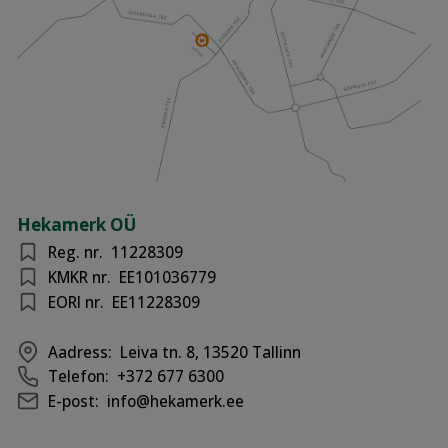
Hekamerk OÜ
Reg. nr.
11228309
KMKR nr.
EE101036779
EORI nr.
EE11228309
Aadress:
Leiva tn. 8, 13520 Tallinn
Telefon:
+372 677 6300
E-post:
info@hekamerk.ee