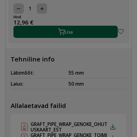
TULETÕKKEMÄHIS
55,
Hind
FR
12,96
€
4H
kogus
Lisa
Tehniline info
Läbimõõt:
55 mm
Laius:
50 mm
Allalaetavad failid
GRAFT_PIPE_WRAP_GENOKE_OHUT
USKAART_EST
GRAFT_PIPE_WRAP_GENOKE_TOIMI