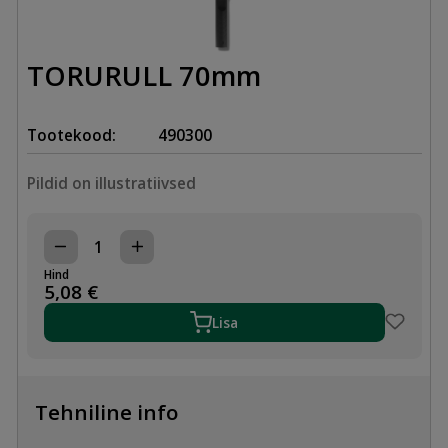
TORURULL 70mm
Tootekood:
490300
Pildid on illustratiivsed
TORURULL
70mm
Hind
kogus
5,08
€
Lisa
Tehniline info