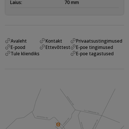
Laius:
70 mm
Avaleht
Kontakt
Privaatsustingimused
E-pood
Ettevõttest
E-poe tingimused
Tule kliendiks
E-poe tagastused