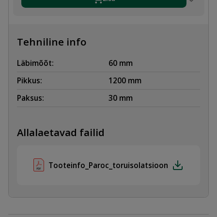
kogus
Tehniline info
Läbimõõt:
60 mm
Pikkus:
1200 mm
Paksus:
30 mm
Allalaetavad failid
Tooteinfo_Paroc_toruisolatsioon