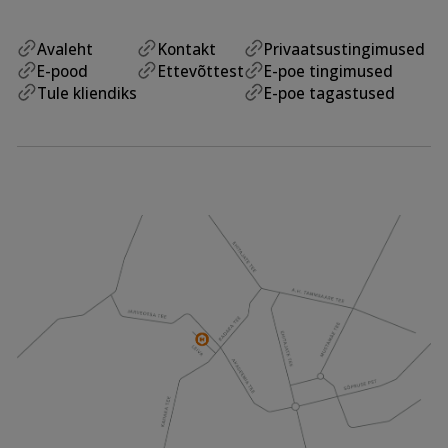
Avaleht
Kontakt
Privaatsustingimused
E-pood
Ettevõttest
E-poe tingimused
Tule kliendiks
E-poe tagastused