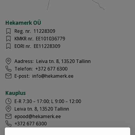
Hekamerk OÜ
Reg. nr.
11228309
KMKR nr.
EE101036779
EORI nr.
EE11228309
Aadress:
Leiva tn. 8, 13520 Tallinn
Telefon:
+372 677 6300
E-post:
info@hekamerk.ee
Kauplus
E-R 7:30 – 17:00; L 9:00 – 12:00
Leiva tn. 8, 13520 Tallinn
epood@hekamerk.ee
+372 677 6300