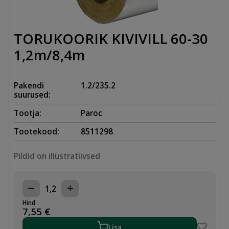
TORUKOORIK KIVIVILL 60-30
1,2m/8,4m
Pakendi
1.2/235.2
suurused:
Tootja:
Paroc
Tootekood:
8511298
Pildid on illustratiivsed
TORUKOORIK
KIVIVILL
Hind
60-
7,55
€
30
1,2m/8,4m
Lisa