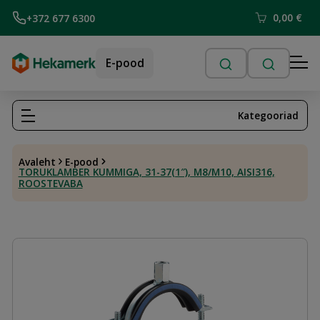
0,00
€
+372 677 6300
E-pood
Kategooriad
Avaleht
E-pood
TORUKLAMBER KUMMIGA, 31-37(1″), M8/M10, AISI316,
ROOSTEVABA