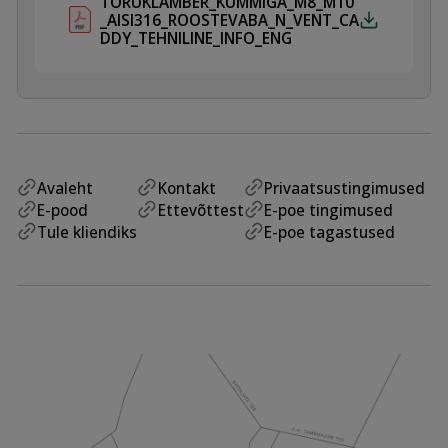
TORUKLAMBER_KUMMIGA_M8_M10
_AISI316_ROOSTEVABA_N_VENT_CA
DDY_TEHNILINE_INFO_ENG
Avaleht
Kontakt
Privaatsustingimused
E-pood
Ettevõttest
E-poe tingimused
Tule kliendiks
E-poe tagastused