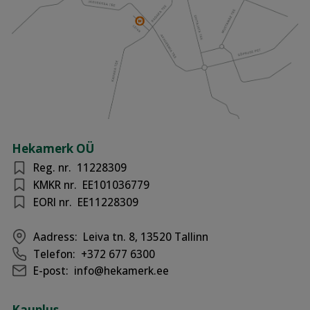
Hekamerk OÜ
Reg. nr.
11228309
KMKR nr.
EE101036779
EORI nr.
EE11228309
Aadress:
Leiva tn. 8, 13520 Tallinn
Telefon:
+372 677 6300
E-post:
info@hekamerk.ee
Kauplus