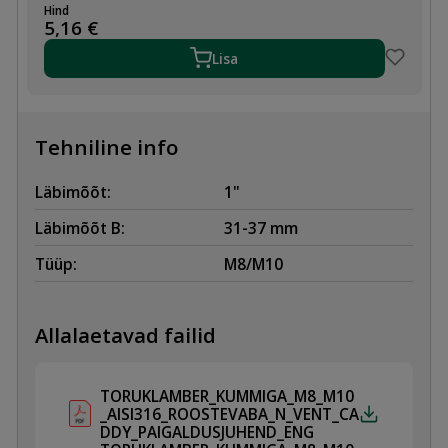
KUMMIGA,
Hind
31-
5,16
€
37(1"),
M8/M10,
Lisa
AISI316,
ROOSTEVABA
kogus
Tehniline info
Läbimõõt:
1"
Läbimõõt B:
31-37 mm
Tüüp:
M8/M10
Allalaetavad failid
TORUKLAMBER_KUMMIGA_M8_M10
_AISI316_ROOSTEVABA_N_VENT_CA
DDY_PAIGALDUSJUHEND_ENG