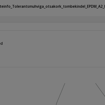
teinfo_Tolerantsmuhviga_otsakork_tombekindel_EPDM_A2
ed