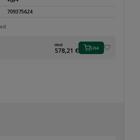
+GF+
709375624
sed
Hind
Lisa
HVIGA
578,21
€