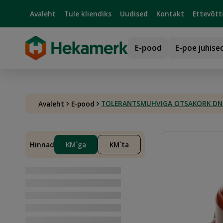
Avaleht
Tule kliendiks
Uudised
Kontakt
Ettevõtt
E-pood
E-poe juhise
TOLERANTSMUHVIGA OTSAKORK DN20
Avaleht
E-pood
Hinnad
KM`ga
KM`ta