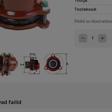
Tootja:
Tootekood:
Pildid on illustratiiv
TOLERANTSMU
OTSAKORK
DN200,
192-
232mm,
TÕMBEKINDEL
EPDM/A2,
PN1
kogus
ad failid