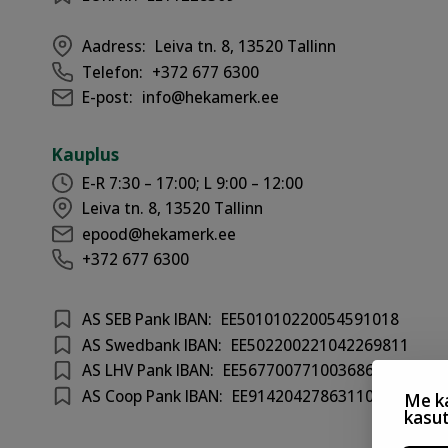
Aadress:
Leiva tn. 8, 13520 Tallinn
Telefon:
+372 677 6300
E-post:
info@hekamerk.ee
Kauplus
E-R 7:30 – 17:00; L 9:00 – 12:00
Leiva tn. 8, 13520 Tallinn
epood@hekamerk.ee
+372 677 6300
AS SEB Pank IBAN:
EE501010220054591018
AS Swedbank IBAN:
EE502200221042269811
AS LHV Pank IBAN:
EE567700771003686417
AS Coop Pank IBAN:
EE914204278631100301
Me ka
kasu