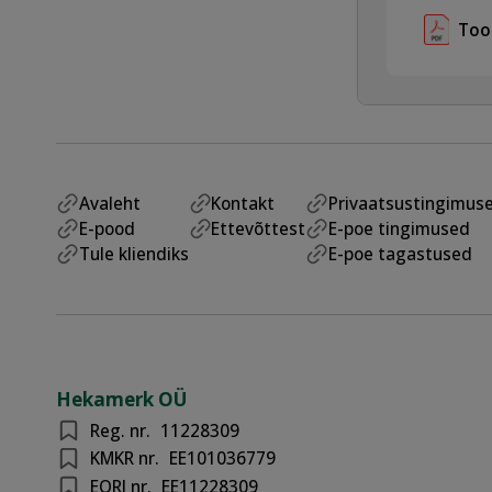
Too
Avaleht
Kontakt
Privaatsustingimus
E-pood
Ettevõttest
E-poe tingimused
Tule kliendiks
E-poe tagastused
Hekamerk OÜ
Reg. nr.
11228309
KMKR nr.
EE101036779
EORI nr.
EE11228309