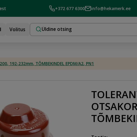
est
+372 677 6300
info@hekamerk.ee
d
Volitus
0, 192-232mm, TÕMBEKINDEL EPDM/A2, PN1
TOLERAN
OTSAKOR
TÕMBEKI