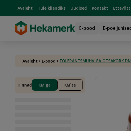
Avaleht
Tule kliendiks
Uudised
Kontakt
Ettevõtt
E-pood
E-poe juhise
TOLERANTSMUHVIGA OTSAKORK DN150
Avaleht
E-pood
Hinnad
KM`ga
KM`ta