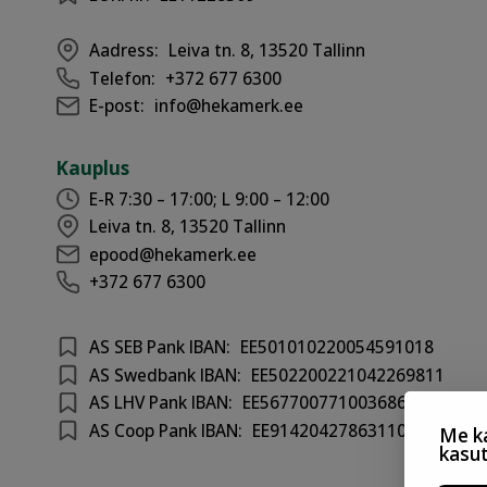
Aadress:
Leiva tn. 8, 13520 Tallinn
Telefon:
+372 677 6300
E-post:
info@hekamerk.ee
Kauplus
E-R 7:30 – 17:00; L 9:00 – 12:00
Leiva tn. 8, 13520 Tallinn
epood@hekamerk.ee
+372 677 6300
AS SEB Pank IBAN:
EE501010220054591018
AS Swedbank IBAN:
EE502200221042269811
AS LHV Pank IBAN:
EE567700771003686417
AS Coop Pank IBAN:
EE914204278631100301
Me ka
kasu