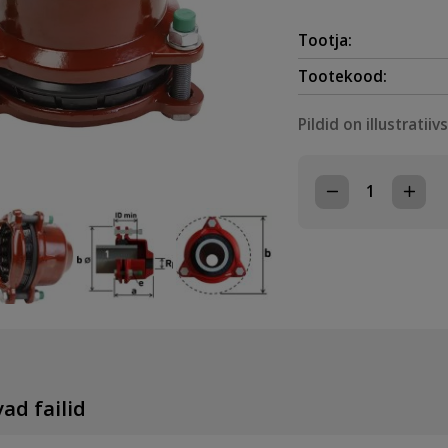
Tootja:
Tootekood:
Pildid on illustratiiv
TOLERANTSMU
OTSAKORK
DN150,
154-
192mm
X
2'',
SK,
TÕMBEKINDEL
EPDM/A2,
PN16
kogus
ad failid