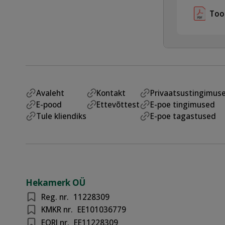
Too
Avaleht
Kontakt
Privaatsustingimus
E-pood
Ettevõttest
E-poe tingimused
Tule kliendiks
E-poe tagastused
Hekamerk OÜ
Reg. nr.
11228309
KMKR nr.
EE101036779
EORI nr.
EE11228309