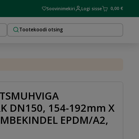
0,00
€
Soovinimekiri
Logi sisse
TSMUHVIGA
K DN150, 154-192mm X
TÕMBEKINDEL EPDM/A2,