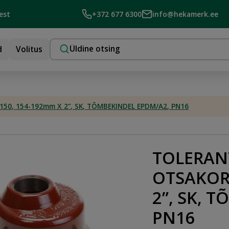
est
+372 677 6300
info@hekamerk.ee
d
Volitus
, 154-192mm X 2”, SK, TÕMBEKINDEL EPDM/A2, PN16
TOLERAN
OTSAKOR
2”, SK, 
PN16