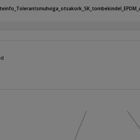
teinfo_Tolerantsmuhviga_otsakork_SK_tombekindel_EPDM
ed