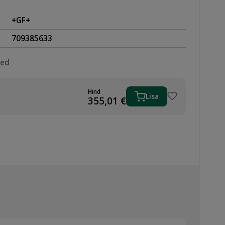
+GF+
709385633
sed
Hind
Lisa
HVIGA
355,01
€