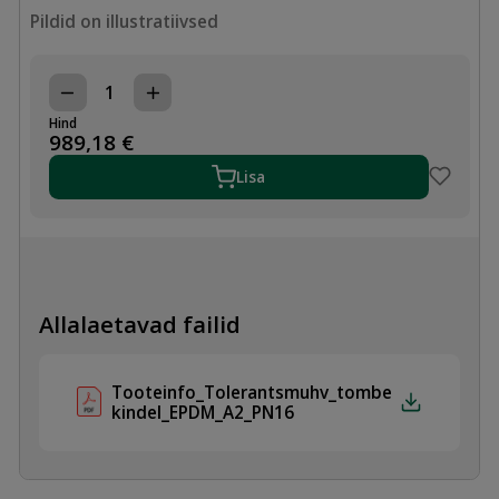
Pildid on illustratiivsed
TOLERANTSMUHV
DN225,
Hind
230-
989,18
€
268mm,
TÕMBEKINDEL
Lisa
EPDM/A2,
PN16
kogus
Allalaetavad failid
Tooteinfo_Tolerantsmuhv_tombe
kindel_EPDM_A2_PN16