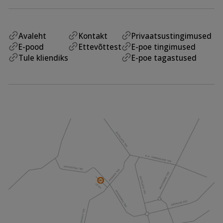
Avaleht
Kontakt
Privaatsustingimused
E-pood
Ettevõttest
E-poe tingimused
Tule kliendiks
E-poe tagastused