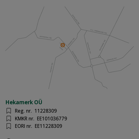
Hekamerk OÜ
Reg. nr.
11228309
KMKR nr.
EE101036779
EORI nr.
EE11228309