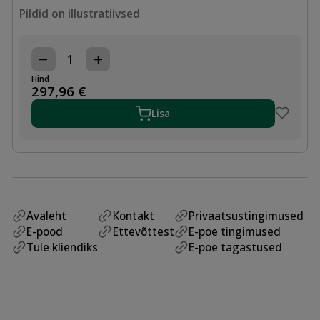
Pildid on illustratiivsed
TOLERANTSMUHV
DN100,
Hind
104-
297,96
€
132mm,
TÕMBEKINDEL
Lisa
EPDM/A2,
PN16
kogus
Avaleht
Kontakt
Privaatsustingimused
E-pood
Ettevõttest
E-poe tingimused
Tule kliendiks
E-poe tagastused