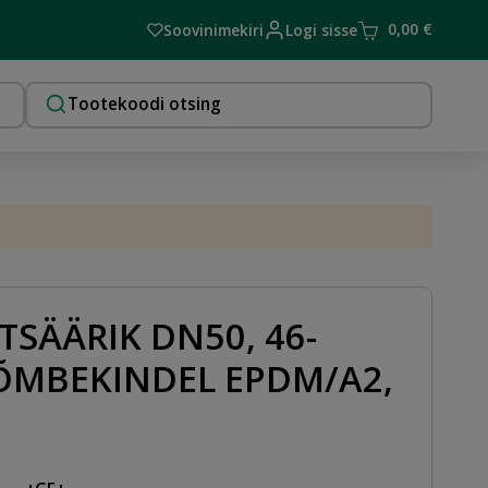
0,00
€
Soovinimekiri
Logi sisse
SÄÄRIK DN50, 46-
ÕMBEKINDEL EPDM/A2,