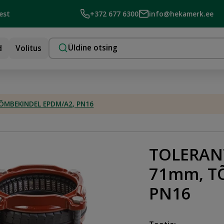
est
+372 677 6300
info@hekamerk.ee
d
Volitus
ÕMBEKINDEL EPDM/A2, PN16
TOLERANT
71mm, T
PN16