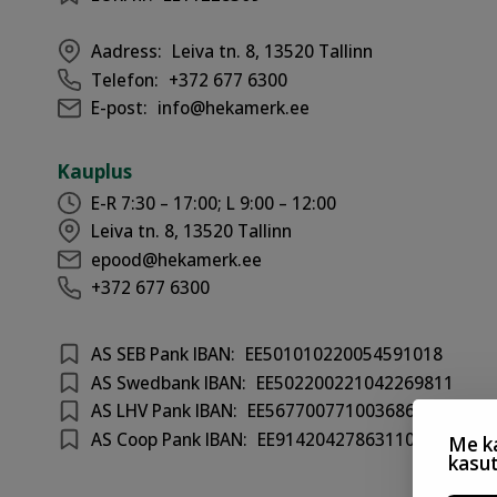
Aadress:
Leiva tn. 8, 13520 Tallinn
Telefon:
+372 677 6300
E-post:
info@hekamerk.ee
Kauplus
E-R 7:30 – 17:00; L 9:00 – 12:00
Leiva tn. 8, 13520 Tallinn
epood@hekamerk.ee
+372 677 6300
AS SEB Pank IBAN:
EE501010220054591018
AS Swedbank IBAN:
EE502200221042269811
AS LHV Pank IBAN:
EE567700771003686417
AS Coop Pank IBAN:
EE914204278631100301
Me ka
kasu