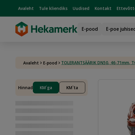
Avaleht
Tule kliendiks
Uudised
Kontakt
Ettevõtt
E-pood
E-poe juhise
TOLERANTSÄÄRIK DN50, 46-71mm, T
Avaleht
E-pood
Hinnad
KM`ga
KM`ta