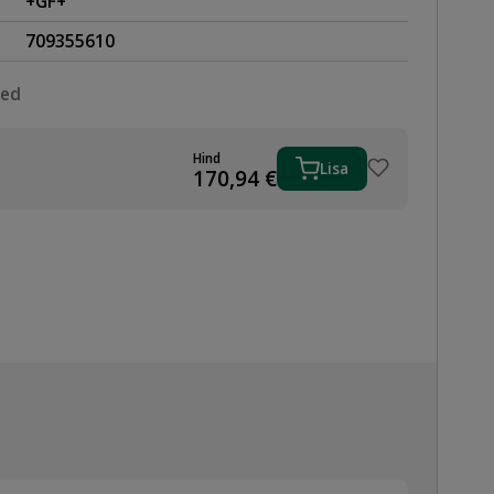
+GF+
709355610
sed
Hind
Lisa
IK
170,94
€