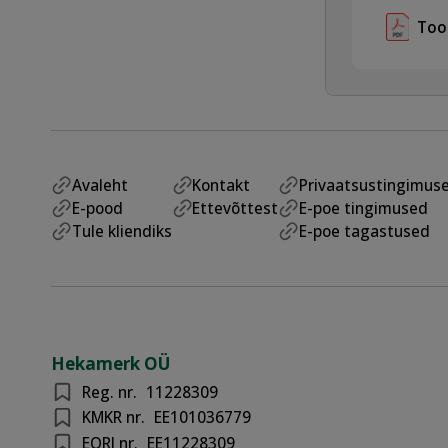
Too
Avaleht
Kontakt
Privaatsustingimus
E-pood
Ettevõttest
E-poe tingimused
Tule kliendiks
E-poe tagastused
Hekamerk OÜ
Reg. nr.
11228309
KMKR nr.
EE101036779
EORI nr.
EE11228309