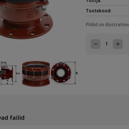
Tootja:
Tootekood:
Pildid on illustratiiv
TOLERANTSÄÄR
DN50,
46-
71mm,
TÕMBEKINDEL
EPDM/A2,
PN16
kogus
ad failid