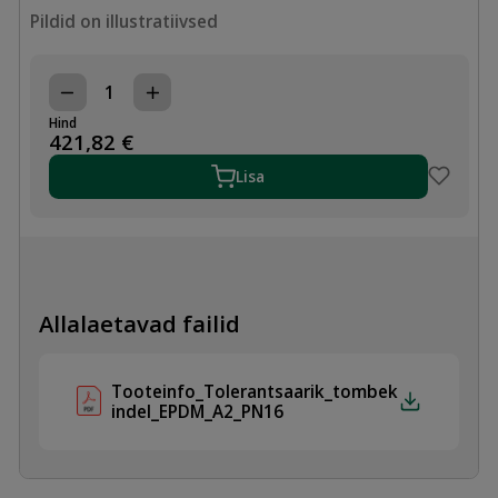
Pildid on illustratiivsed
TOLERANTSÄÄRIK
DN150,
Hind
154-
421,82
€
192mm,
TÕMBEKINDEL
Lisa
EPDM/A2,
PN16
kogus
Allalaetavad failid
Tooteinfo_Tolerantsaarik_tombek
indel_EPDM_A2_PN16