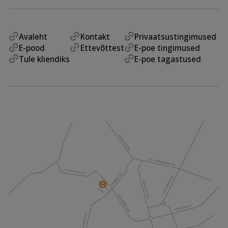
Avaleht
Kontakt
Privaatsustingimused
E-pood
Ettevõttest
E-poe tingimused
Tule kliendiks
E-poe tagastused