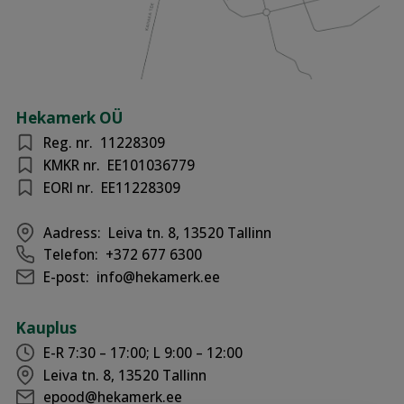
Hekamerk OÜ
Reg. nr.
11228309
KMKR nr.
EE101036779
EORI nr.
EE11228309
Aadress:
Leiva tn. 8, 13520 Tallinn
Telefon:
+372 677 6300
E-post:
info@hekamerk.ee
Kauplus
E-R 7:30 – 17:00; L 9:00 – 12:00
Leiva tn. 8, 13520 Tallinn
epood@hekamerk.ee