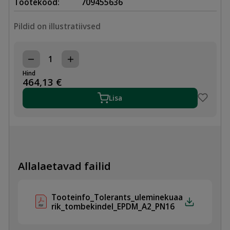
Tootekood:
709455636
Pildid on illustratiivsed
TOLERANTS
ÜLEMINEKUÄÄRIK
Hind
DN100
464,13
€
x
154-
Lisa
192mm,
TÕMBEKINDEL
EPDM/A2,
PN16
kogus
Allalaetavad failid
Tooteinfo_Tolerants_uleminekuaa
rik_tombekindel_EPDM_A2_PN16