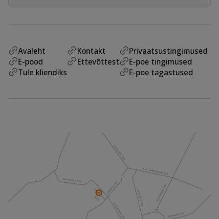
Avaleht
Kontakt
Privaatsustingimused
E-pood
Ettevõttest
E-poe tingimused
Tule kliendiks
E-poe tagastused