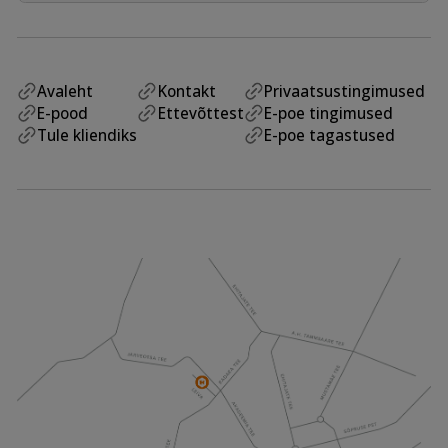
Avaleht
Kontakt
Privaatsustingimused
E-pood
Ettevõttest
E-poe tingimused
Tule kliendiks
E-poe tagastused