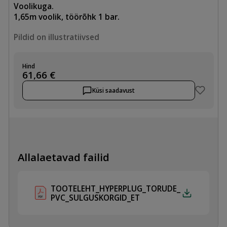
Voolikuga.
1,65m voolik, töörõhk 1 bar.
Pildid on illustratiivsed
Hind
61,66
€
Küsi saadavust
Allalaetavad failid
TOOTELEHT_HYPERPLUG_TORUDE_
PVC_SULGUSKORGID_ET