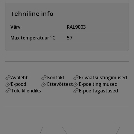
Tehniline info
Värv:
RAL9003
Max temperatuur °C:
57
Avaleht
Kontakt
Privaatsustingimused
E-pood
Ettevõttest
E-poe tingimused
Tule kliendiks
E-poe tagastused