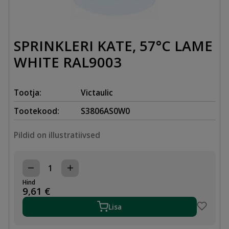
SPRINKLERI KATE, 57°C LAME
WHITE RAL9003
Tootja:
Victaulic
Tootekood:
S3806AS0W0
Pildid on illustratiivsed
SPRINKLERI
KATE,
Hind
57°C
9,61
€
LAME
WHITE
Lisa
RAL9003
kogus