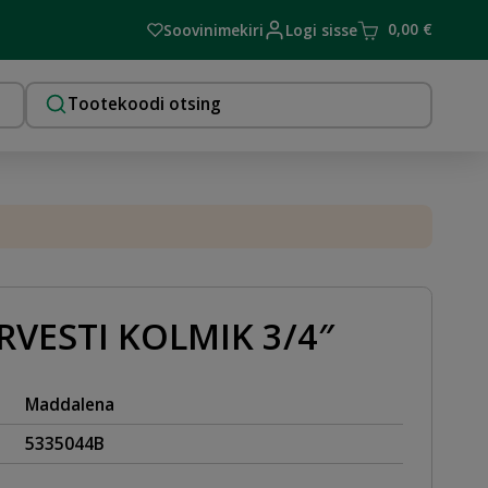
0,00
€
Soovinimekiri
Logi sisse
VESTI KOLMIK 3/4″
Maddalena
5335044B