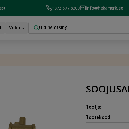
est
+372 677 6300
info@hekamerk.ee
d
Volitus
SOOJUSAR
Tootja:
Tootekood: