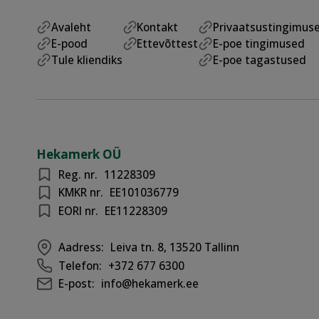
Avaleht
Kontakt
Privaatsustingimus
E-pood
Ettevõttest
E-poe tingimused
Tule kliendiks
E-poe tagastused
Hekamerk OÜ
Reg. nr.
11228309
KMKR nr.
EE101036779
EORI nr.
EE11228309
Aadress:
Leiva tn. 8, 13520 Tallinn
Telefon:
+372 677 6300
E-post:
info@hekamerk.ee