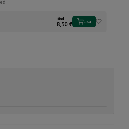
sed
Hind
Lisa
I
8,50
€