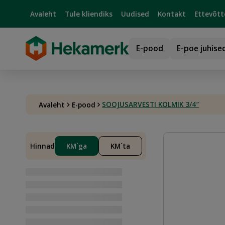
Avaleht
Tule kliendiks
Uudised
Kontakt
Ettevõtt
E-pood
E-poe juhise
SOOJUSARVESTI KOLMIK 3/4″
Avaleht
E-pood
Hinnad
KM`ga
KM`ta