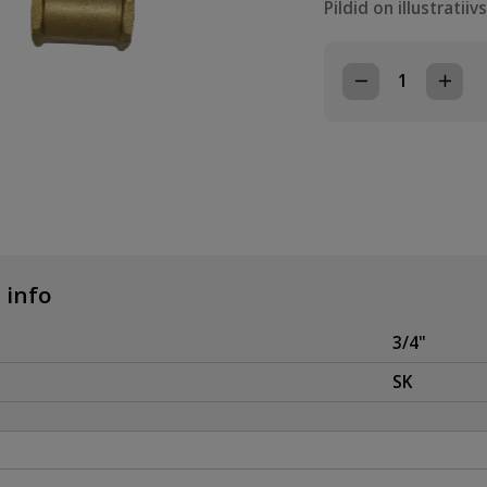
Pildid on illustratiiv
SOOJUSARVEST
KOLMIK
3/4"
kogus
 info
3/4"
SK