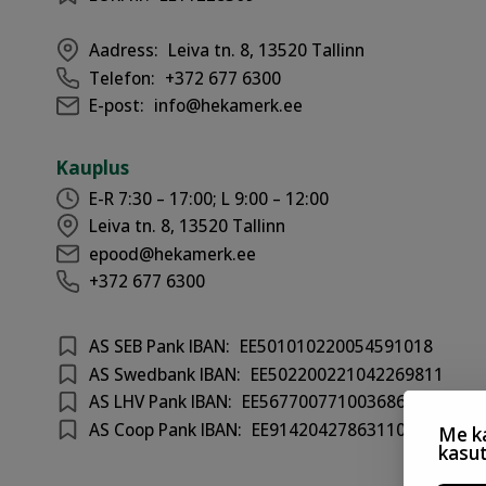
Aadress:
Leiva tn. 8, 13520 Tallinn
Telefon:
+372 677 6300
E-post:
info@hekamerk.ee
Kauplus
E-R 7:30 – 17:00; L 9:00 – 12:00
Leiva tn. 8, 13520 Tallinn
epood@hekamerk.ee
+372 677 6300
AS SEB Pank IBAN:
EE501010220054591018
AS Swedbank IBAN:
EE502200221042269811
AS LHV Pank IBAN:
EE567700771003686417
AS Coop Pank IBAN:
EE914204278631100301
Me ka
kasu