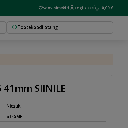
0,00
€
Soovinimekiri
Logi sisse
G 41mm SIINILE
Niczuk
ST-SMF