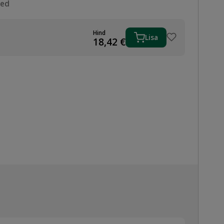
sed
Hind
Lisa
18,42
€