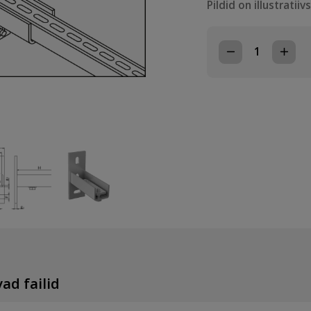
Pildid on illustratiiv
SIINI
JALG
41mm
SIINILE
kogus
ad failid