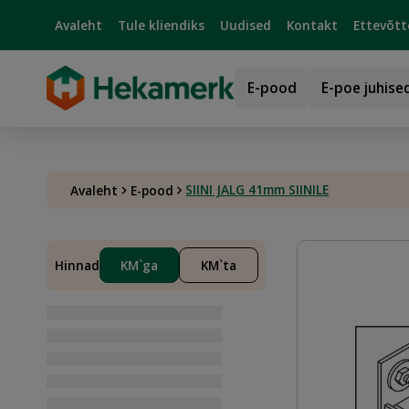
Avaleht
Tule kliendiks
Uudised
Kontakt
Ettevõtt
E-pood
E-poe juhise
SIINI JALG 41mm SIINILE
Avaleht
E-pood
Hinnad
KM`ga
KM`ta