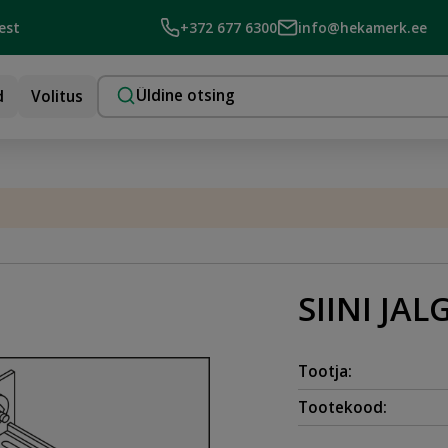
est
+372 677 6300
info@hekamerk.ee
d
Volitus
SIINI JAL
Tootja:
Tootekood: