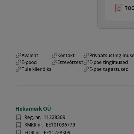
TOO
Avaleht
Kontakt
Privaatsustingimus
E-pood
Ettevõttest
E-poe tingimused
Tule kliendiks
E-poe tagastused
Hekamerk OÜ
Reg. nr.
11228309
KMKR nr.
EE101036779
EORI nr.
EE11228309