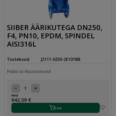
SIIBER ÄÄRIKUTEGA DN250,
F4, PN10, EPDM, SPINDEL
AISI316L
Tootekood:
J2111-0250-2E101ME
Pildid on illustratiivsed
SIIBER
ÄÄRIKUTEGA
Hind
DN250,
942,59
€
F4,
PN10,
Lisa
EPDM,