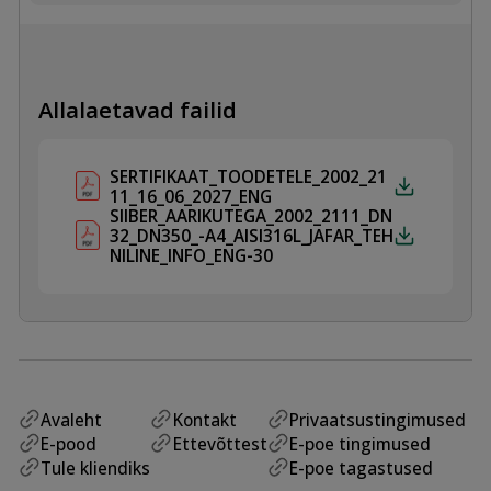
SPINDEL
AISI316L
kogus
Allalaetavad failid
SERTIFIKAAT_TOODETELE_2002_21
11_16_06_2027_ENG
SIIBER_AARIKUTEGA_2002_2111_DN
32_DN350_-A4_AISI316L_JAFAR_TEH
NILINE_INFO_ENG-30
Avaleht
Kontakt
Privaatsustingimused
E-pood
Ettevõttest
E-poe tingimused
Tule kliendiks
E-poe tagastused