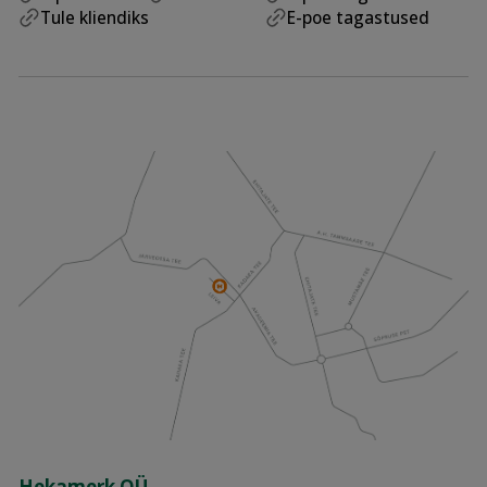
Tule kliendiks
E-poe tagastused
Hekamerk OÜ