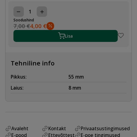
SAELEHT
TIKKSAELE
Soodushind
TEEMANT
7,00
€
4,00
€
Algne hind oli: 7,00 €.
Praegune hind on: 4,00 €.
KERAAMILISELE
PLAADILE
Lisa
55/8mm,
1tk
kogus
Tehniline info
Pikkus:
55 mm
Laius:
8 mm
Avaleht
Kontakt
Privaatsustingimused
E-pood
Ettevõttest
E-poe tingimused