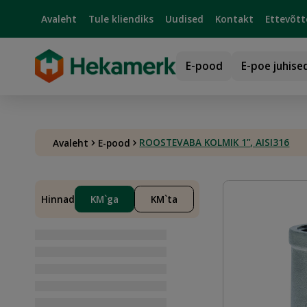
Avaleht
Tule kliendiks
Uudised
Kontakt
Ettevõtt
E-pood
E-poe juhise
ROOSTEVABA KOLMIK 1”, AISI316
Avaleht
E-pood
Hinnad
KM`ga
KM`ta