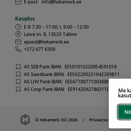
E-post:
info@hekamerk.ee
Kauplus
E-R 7:30 – 17:00; L 9:00 – 12:00
Leiva tn. 8, 13520 Tallinn
epood@hekamerk.ee
+372 677 6300
AS SEB Pank IBAN:
EE501010220054591018
AS Swedbank IBAN:
EE502200221042269811
AS LHV Pank IBAN:
EE567700771003686417
AS Coop Pank IBAN:
EE914204278631100301
Me ka
kasu
Nõ
© Hekamerk OÜ 2026
Privaatsustingimuse
|