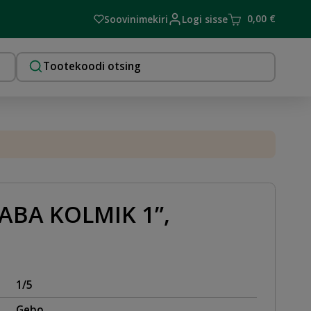
0,00
€
Soovinimekiri
Logi sisse
ABA KOLMIK 1”,
1/5
Gebo