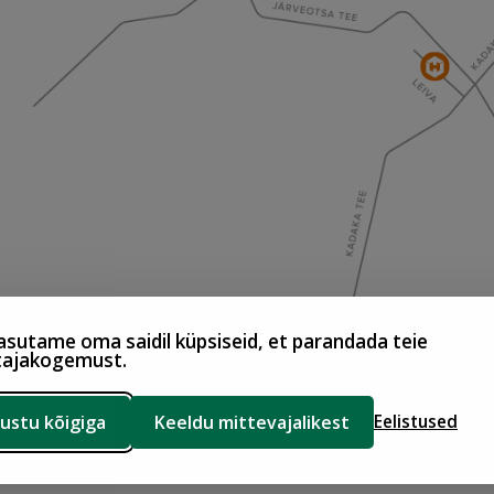
sutame oma saidil küpsiseid, et parandada teie
tajakogemust.
ustu kõigiga
Keeldu mittevajalikest
Eelistused
d