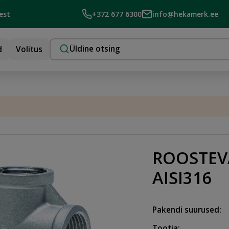
est
+372 677 6300
info@hekamerk.ee
d
Volitus
ROOSTEV
AISI316
Pakendi suurused:
Tootja: