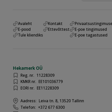
Avaleht
Kontakt
Privaatsustingimus
E-pood
Ettevõttest
E-poe tingimused
Tule kliendiks
E-poe tagastused
Hekamerk OÜ
Reg. nr.
11228309
KMKR nr.
EE101036779
EORI nr.
EE11228309
Aadress:
Leiva tn. 8, 13520 Tallinn
Telefon:
+372 677 6300