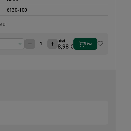
6130-100
sed
Hind
Lisa
ROOSTEVABA
8,98
€
KOLMIK
1'',
AISI316
kogus