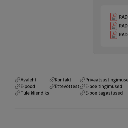
RAD
RAD
RAD
Avaleht
Kontakt
Privaatsustingimus
E-pood
Ettevõttest
E-poe tingimused
Tule kliendiks
E-poe tagastused