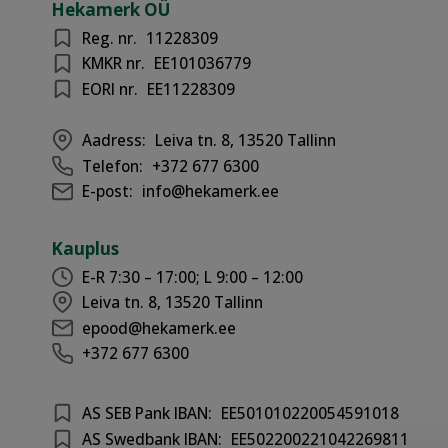
Hekamerk OÜ
Reg. nr.
11228309
KMKR nr.
EE101036779
EORI nr.
EE11228309
Aadress:
Leiva tn. 8, 13520 Tallinn
Telefon:
+372 677 6300
E-post:
info@hekamerk.ee
Kauplus
E-R 7:30 – 17:00; L 9:00 – 12:00
Leiva tn. 8, 13520 Tallinn
epood@hekamerk.ee
+372 677 6300
AS SEB Pank IBAN:
EE501010220054591018
AS Swedbank IBAN:
EE502200221042269811