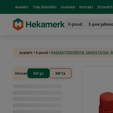
Avaleht
Tule kliendiks
Uudised
Kontakt
Ettevõtt
E-pood
E-poe juhise
RADIAATORIVENTIIL SEADISTATAV, 
Avaleht
E-pood
Hinnad
KM`ga
KM`ta