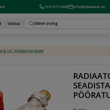
est
+372 677 6300
info@hekamerk.ee
d
Volitus
RA-N 1/2″ PÖÖRATUD NURK
RADIAATO
SEADISTA
PÖÖRAT