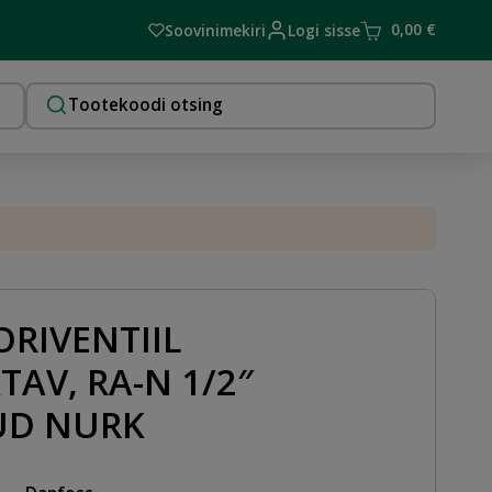
0,00
€
Soovinimekiri
Logi sisse
RIVENTIIL
TAV, RA-N 1/2″
UD NURK