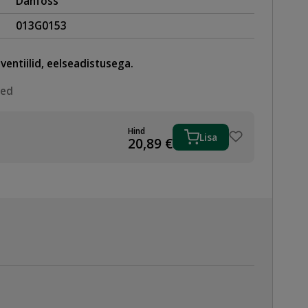
Danfoss
013G0153
ventiilid, eelseadistusega.
sed
Hind
Lisa
TIIL
20,89
€