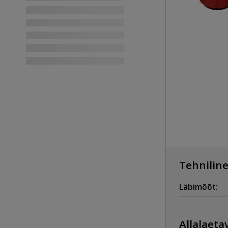
Tehniline
Läbimõõt:
Allalaetav