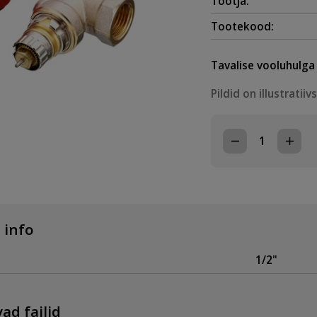
Tootja:
Tootekood:
Tavalise vooluhulga 
Pildid on illustratiiv
RADIAATORIVEN
SEADISTATAV,
RA-
N
1/2"
PÖÖRATUD
NURK
 info
kogus
1/2"
ad failid