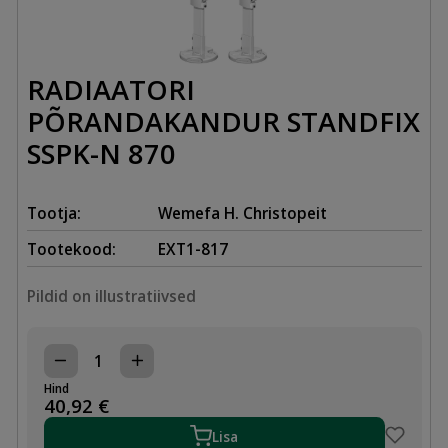
RADIAATORI
PÕRANDAKANDUR STANDFIX
SSPK-N 870
Tootja:
Wemefa H. Christopeit
Tootekood:
EXT1-817
Pildid on illustratiivsed
RADIAATORI
PÕRANDAKANDUR
Hind
STANDFIX
40,92
€
SSPK-
N
Lisa