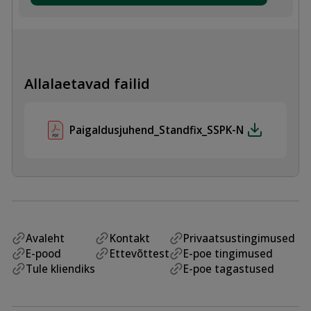
870
kogus
Allalaetavad failid
Paigaldusjuhend_Standfix_SSPK-N
Avaleht
Kontakt
Privaatsustingimused
E-pood
Ettevõttest
E-poe tingimused
Tule kliendiks
E-poe tagastused