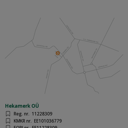
Hekamerk OÜ
Reg. nr.
11228309
KMKR nr.
EE101036779
EORI nr.
EE11228309