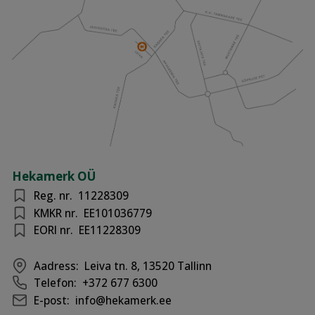
Hekamerk OÜ
Reg. nr.
11228309
KMKR nr.
EE101036779
EORI nr.
EE11228309
Aadress:
Leiva tn. 8, 13520 Tallinn
Telefon:
+372 677 6300
E-post:
info@hekamerk.ee