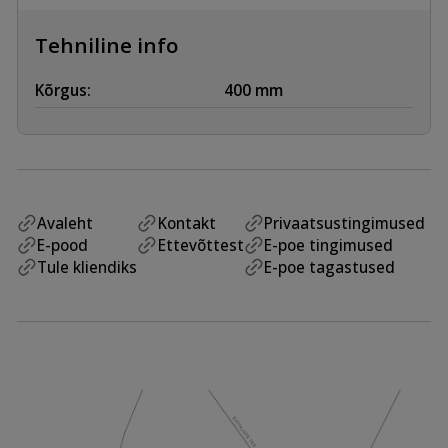
kogus
Tehniline info
Kõrgus:
400 mm
Avaleht
Kontakt
Privaatsustingimused
E-pood
Ettevõttest
E-poe tingimused
Tule kliendiks
E-poe tagastused