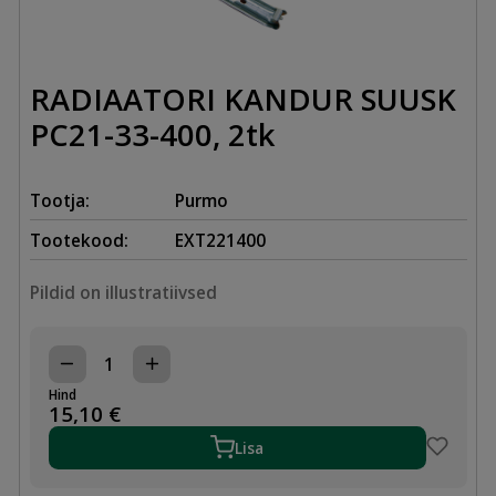
RADIAATORI KANDUR SUUSK
PC21-33-400, 2tk
Tootja:
Purmo
Tootekood:
EXT221400
Pildid on illustratiivsed
RADIAATORI
KANDUR
Hind
SUUSK
15,10
€
PC21-
33-
Lisa
400,
2tk