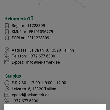
Hekamerk OÜ
Reg. nr.
11228309
KMKR nr.
EE101036779
EORI nr.
EE11228309
Aadress:
Leiva tn. 8, 13520 Tallinn
Telefon:
+372 677 6300
E-post:
info@hekamerk.ee
Kauplus
E-R 7:30 – 17:00; L 9:00 – 12:00
Leiva tn. 8, 13520 Tallinn
epood@hekamerk.ee
+372 677 6300