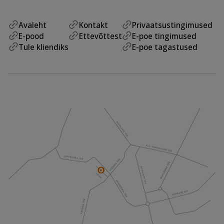
Avaleht
Kontakt
Privaatsustingimused
E-pood
Ettevõttest
E-poe tingimused
Tule kliendiks
E-poe tagastused