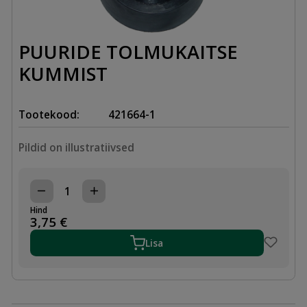
PUURIDE TOLMUKAITSE
KUMMIST
Tootekood:
421664-1
Pildid on illustratiivsed
PUURIDE
TOLMUKAITSE
Hind
KUMMIST
3,75
€
kogus
Lisa