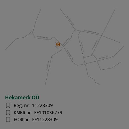
Hekamerk OÜ
Reg. nr.
11228309
KMKR nr.
EE101036779
EORI nr.
EE11228309