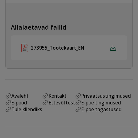
kogus
Allalaetavad failid
273955_Tootekaart_EN
Avaleht
Kontakt
Privaatsustingimused
E-pood
Ettevõttest
E-poe tingimused
Tule kliendiks
E-poe tagastused