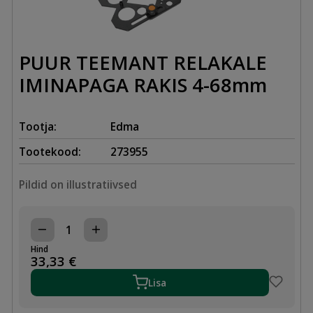
PUUR TEEMANT RELAKALE
IMINAPAGA RAKIS 4-68mm
Tootja:
Edma
Tootekood:
273955
Pildid on illustratiivsed
PUUR
TEEMANT
Hind
RELAKALE
33,33
€
IMINAPAGA
RAKIS
Lisa
4-
68mm