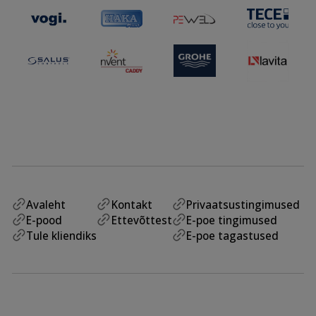
Avaleht
Kontakt
Privaatsustingimused
E-pood
Ettevõttest
E-poe tingimused
Tule kliendiks
E-poe tagastused