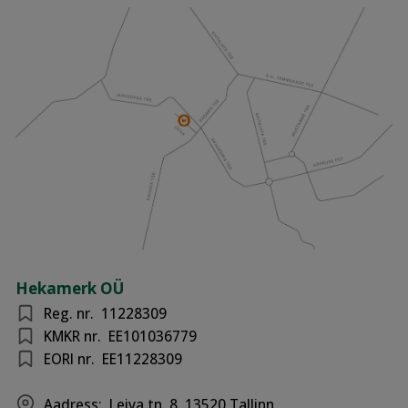
Hekamerk OÜ
Reg. nr.
11228309
KMKR nr.
EE101036779
EORI nr.
EE11228309
Aadress:
Leiva tn. 8, 13520 Tallinn