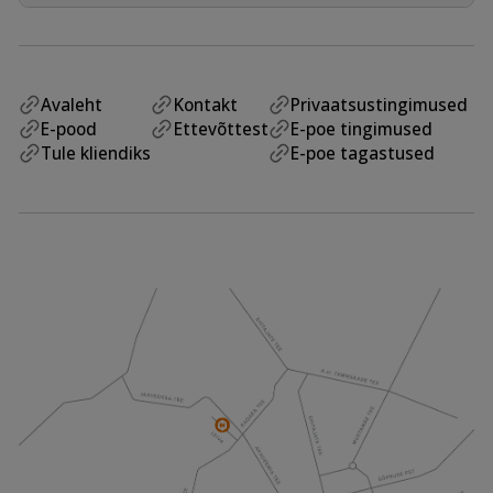
Avaleht
Kontakt
Privaatsustingimused
E-pood
Ettevõttest
E-poe tingimused
Tule kliendiks
E-poe tagastused