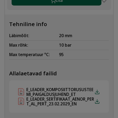
Lisa
Tehniline info
Läbimõõt:
20 mm
Max rõhk:
10 bar
Max temperatuur °C:
95
Allalaetavad failid
E_LEADER_KOMPOSIITTORUSUSTEE
MI_PAIGALDUSJUHEND_ET
E_LEADER_SERTIFIKAAT_AENOR_PER
T_AL_PERT_23.02.2029_EN