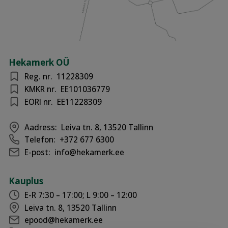
Hekamerk OÜ
Reg. nr.
11228309
KMKR nr.
EE101036779
EORI nr.
EE11228309
Aadress:
Leiva tn. 8, 13520 Tallinn
Telefon:
+372 677 6300
E-post:
info@hekamerk.ee
Kauplus
E-R 7:30 – 17:00; L 9:00 – 12:00
Leiva tn. 8, 13520 Tallinn
epood@hekamerk.ee