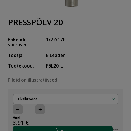
PRESSPÕLV 20
Pakendi
1/22/176
suurused:
Tootja:
E Leader
Tootekood:
F5L20-L
Pildid on illustratiivsed
Üksiktoode
PRESSPÕLV
20
Hind
kogus
3,91
€