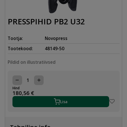
PRESSPIHID PB2 U32
Tootja:
Novopress
Tootekood:
48149-50
Pildid on illustratiivsed
PRESSPIHID
PB2
Hind
U32
180,56
€
kogus
Lisa
Tehniline info