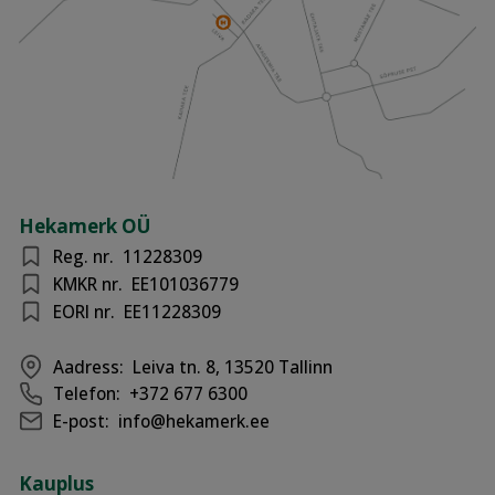
Hekamerk OÜ
Reg. nr.
11228309
KMKR nr.
EE101036779
EORI nr.
EE11228309
Aadress:
Leiva tn. 8, 13520 Tallinn
Telefon:
+372 677 6300
E-post:
info@hekamerk.ee
Kauplus