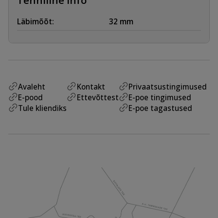
Läbimõõt:
32 mm
Avaleht
Kontakt
Privaatsustingimused
E-pood
Ettevõttest
E-poe tingimused
Tule kliendiks
E-poe tagastused