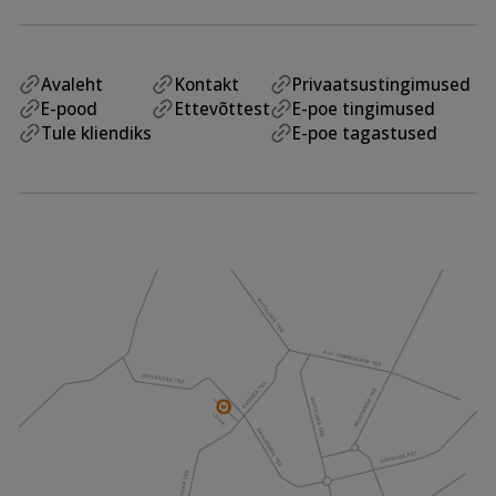
Avaleht
Kontakt
Privaatsustingimused
E-pood
Ettevõttest
E-poe tingimused
Tule kliendiks
E-poe tagastused