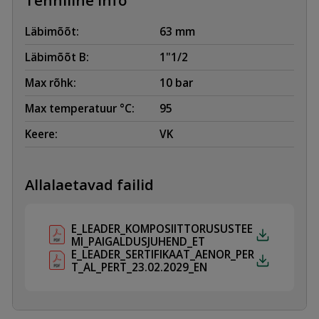
Läbimõõt:
63 mm
Läbimõõt B:
1"1/2
Max rõhk:
10 bar
Max temperatuur °C:
95
Keere:
VK
Allalaetavad failid
E_LEADER_KOMPOSIITTORUSUSTEE
MI_PAIGALDUSJUHEND_ET
E_LEADER_SERTIFIKAAT_AENOR_PER
T_AL_PERT_23.02.2029_EN