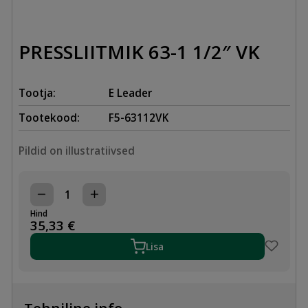
PRESSLIITMIK 63-1 1/2″ VK
Tootja:
E Leader
Tootekood:
F5-63112VK
Pildid on illustratiivsed
PRESSLIITMIK
63-
Hind
1
35,33
€
1/2"
VK
Lisa
kogus
Tehniline info