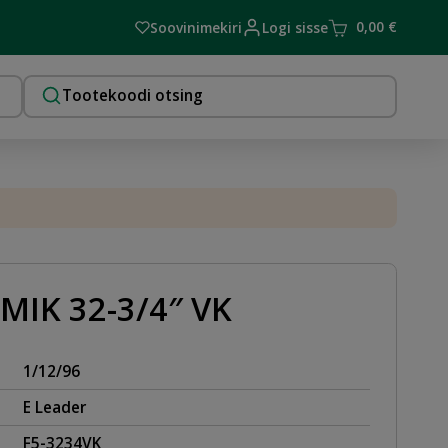
0,00
€
Soovinimekiri
Logi sisse
MIK 32-3/4″ VK
1/12/96
E Leader
F5-3234VK