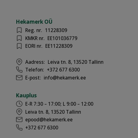
Hekamerk OÜ
Reg. nr.
11228309
KMKR nr.
EE101036779
EORI nr.
EE11228309
Aadress:
Leiva tn. 8, 13520 Tallinn
Telefon:
+372 677 6300
E-post:
info@hekamerk.ee
Kauplus
E-R 7:30 – 17:00; L 9:00 – 12:00
Leiva tn. 8, 13520 Tallinn
epood@hekamerk.ee
+372 677 6300