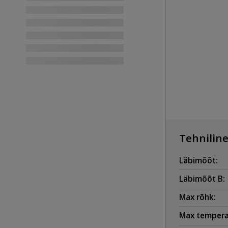
Tehniline
Läbimõõt:
Läbimõõt B:
Max rõhk:
Max tempera