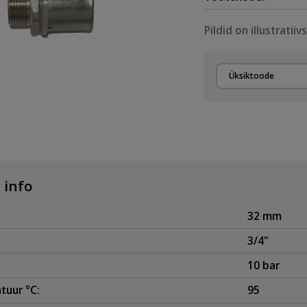
Pildid on illustratiiv
Üksiktoode
 info
32 mm
3/4"
10 bar
tuur °C:
95