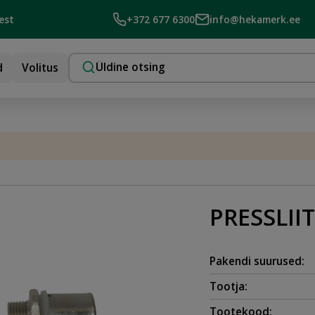
est
+372 677 6300
info@hekamerk.ee
d
Volitus
PRESSLIIT
Pakendi suurused:
Tootja:
Tootekood: