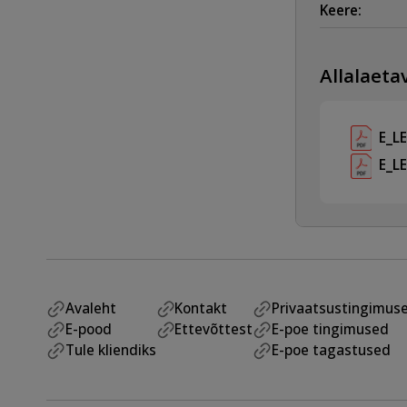
Keere:
Allalaetav
E_L
E_L
Avaleht
Kontakt
Privaatsustingimus
E-pood
Ettevõttest
E-poe tingimused
Tule kliendiks
E-poe tagastused