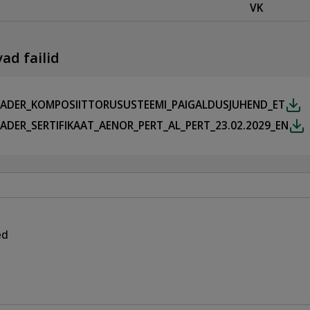
VK
ad failid
EADER_KOMPOSIITTORUSUSTEEMI_PAIGALDUSJUHEND_ET
EADER_SERTIFIKAAT_AENOR_PERT_AL_PERT_23.02.2029_EN
ed