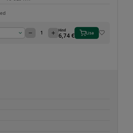
sed
Hind
Lisa
PRESSLIITMIK
6,74
€
32-
3/4"
VK
kogus