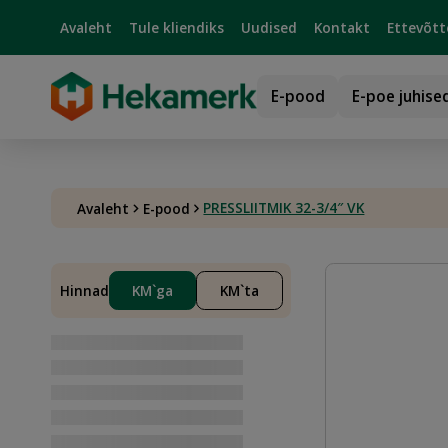
Avaleht
Tule kliendiks
Uudised
Kontakt
Ettevõtt
E-pood
E-poe juhise
PRESSLIITMIK 32-3/4″ VK
Avaleht
E-pood
Hinnad
KM`ga
KM`ta