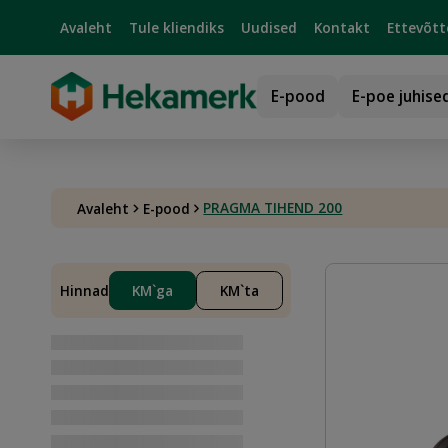
Avaleht
Tule kliendiks
Uudised
Kontakt
Ettevõtt
E-pood
E-poe juhise
PRAGMA TIHEND 200
Avaleht
E-pood
Hinnad
KM`ga
KM`ta