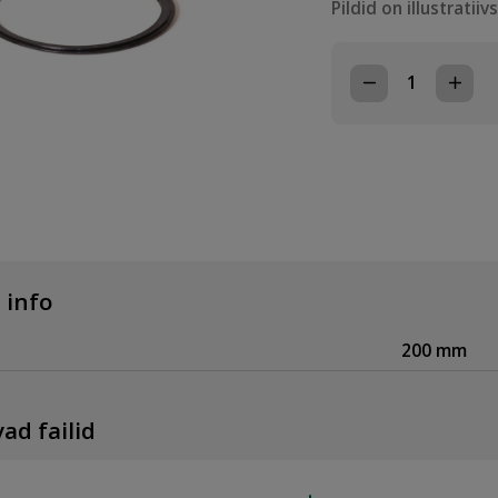
Pildid on illustratiiv
PRAGMA
TIHEND
200
kogus
 info
200 mm
ad failid