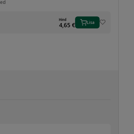
sed
Hind
Lisa
4,65
€