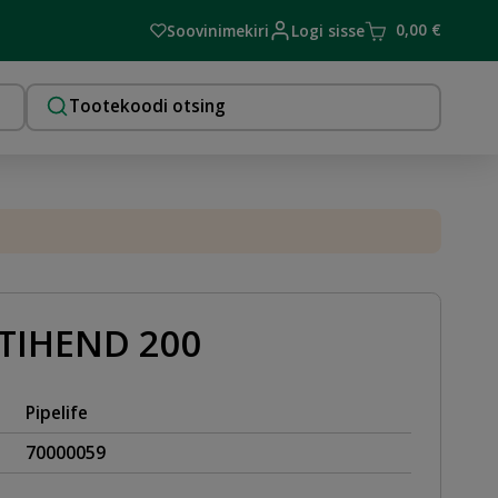
0,00
€
Soovinimekiri
Logi sisse
TIHEND 200
Pipelife
70000059