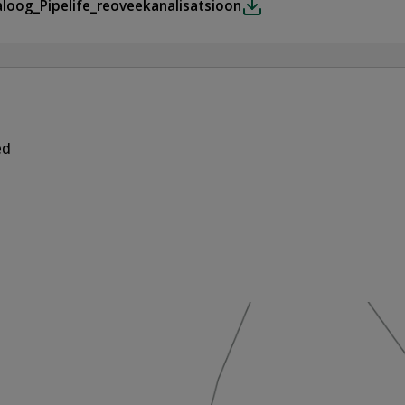
aloog_Pipelife_reoveekanalisatsioon
ed