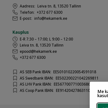
Aadress:
Leiva tn. 8, 13520 Tallinn
Telefon:
+372 677 6300
E-post:
info@hekamerk.ee
Kauplus
E-R 7:30 – 17:00; L 9:00 – 12:00
Leiva tn. 8, 13520 Tallinn
epood@hekamerk.ee
+372 677 6300
AS SEB Pank IBAN:
EE501010220054591018
AS Swedbank IBAN:
EE502200221042269811
AS LHV Pank IBAN:
EE567700771003686417
AS Coop Pank IBAN:
EE914204278631100301
Me ka
kasu