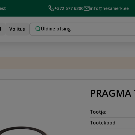
est
+372 677 6300
info@hekamerk.ee
d
Volitus
PRAGMA 
Tootja:
Tootekood: