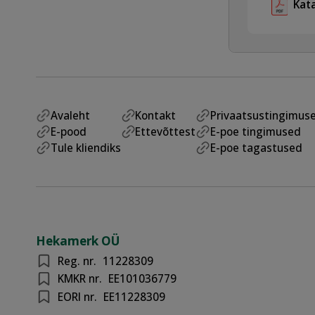
Kat
Avaleht
Kontakt
Privaatsustingimus
E-pood
Ettevõttest
E-poe tingimused
Tule kliendiks
E-poe tagastused
Hekamerk OÜ
Reg. nr.
11228309
KMKR nr.
EE101036779
EORI nr.
EE11228309